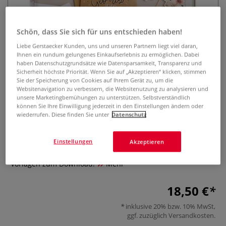
Schön, dass Sie sich für uns entschieden haben!
Liebe Gerstaecker Kunden, uns und unseren Partnern liegt viel daran,
Ihnen ein rundum gelungenes Einkaufserlebnis zu ermöglichen. Dabei
haben Datenschutzgrundsätze wie Datensparsamkeit, Transparenz und
Sicherheit höchste Priorität. Wenn Sie auf „Akzeptieren“ klicken, stimmen
Sie der Speicherung von Cookies auf Ihrem Gerät zu, um die
Die große Handlettering
Websitenavigation zu verbessern, die Websitenutzung zu analysieren und
unsere Marketingbemühungen zu unterstützen. Selbstverständlich
Bibliothek
können Sie Ihre Einwilligung jederzeit in den Einstellungen ändern oder
wiederrufen. Diese finden Sie unter
Datenschutz
0 Bewertungen
Inspiration & Vorlagen für jede Gelegenheit. Mit Karten,
Einstellungen
Akzeptieren
Gutscheinen, Einladungen, den häufigsten Namen +
Vorlagen zum Download!
Mehr
18,50 €
inklusive 20% bzw. 10% MwSt,
ggf. zuzüglich
Versandkosten
.