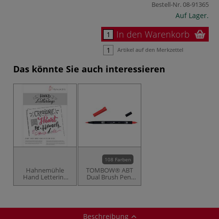
Bestell-Nr.
08-91365
Auf Lager.
In den Warenkorb
Artikel auf den Merkzettel
Das könnte Sie auch interessieren
108 Farben
Hahnemühle
TOMBOW® ABT
Hand Lettering
Dual Brush Pen,
Block
einzeln
Beschreibung