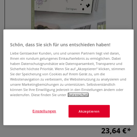
Schön, dass Sie sich für uns entschieden haben!
Liebe Gerstaecker Kunden, uns und unseren Partnern liegt viel daran,
Ihnen ein rundum gelungenes Einkaufserlebnis zu ermöglichen. Dabei
haben Datenschutzgrundsätze wie Datensparsamkeit, Transparenz und
Drawing for the Soul
Sicherheit höchste Priorität. Wenn Sie auf „Akzeptieren“ klicken, stimmen
Sie der Speicherung von Cookies auf Ihrem Gerät zu, um die
Websitenavigation zu verbessern, die Websitenutzung zu analysieren und
0 Bewertungen
unsere Marketingbemühungen zu unterstützen. Selbstverständlich
können Sie Ihre Einwilligung jederzeit in den Einstellungen ändern oder
Das Buch "Drawing for the Soul" ist ein Leitfaden für
wiederrufen. Diese finden Sie unter
Datenschutz
Zeichen-Anfänger mit einem völlig neuen Ansatz. Einfache
Zeichenprojekte für mehr Ruhe, Entspannung und Kraft.
Einstellungen
Akzeptieren
Von Zoë Ingram.
Mehr
23,64 €