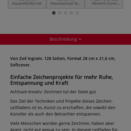
Aquarellstifte-Set
Wasserpinsel 3er-
Albrecht Dürer
B
Set, kurz
Aquarellmarker-
Sets
Beschreibung
Von Zoë Ingram. 128 Seiten, Format 28 cm x 21,6 cm,
Softcover.
Einfache Zeichenprojekte für mehr Ruhe,
Entspannung und Kraft
Achtsam kreativ: Zeichnen tut der Seele gut
Das Ziel der Techniken und Projekte dieses Zeichen-
Leitfadens ist es, Kunst zu erschaffen, die sowohl den
Künstler als auch den Betrachter entspannen.
Viele Menschen würden gerne Zeichnen, haben aber
Angst, nicht gut genug zu sein. In diesem Leitfaden für