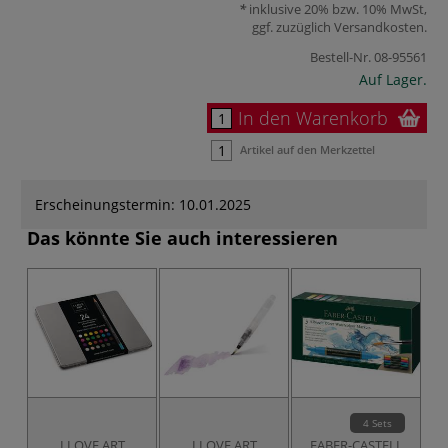
inklusive 20% bzw. 10% MwSt,
ggf. zuzüglich
Versandkosten
.
Bestell-Nr.
08-95561
Auf Lager.
In den Warenkorb
Artikel auf den Merkzettel
Erscheinungstermin: 10.01.2025
Das könnte Sie auch interessieren
4 Sets
I LOVE ART
I LOVE ART
FABER-CASTELL