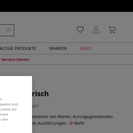
ALTIGE PRODUKTE
MARKEN
SALES
Service Center
be, elektrisch
es
nsparenz und
0 Bewertungen
Cookies auf
unsere
hscheibe zur Präsentation von Waren, Kunstgegenständen
in den
 Erhältlich in zwei Ausführungen.
Mehr