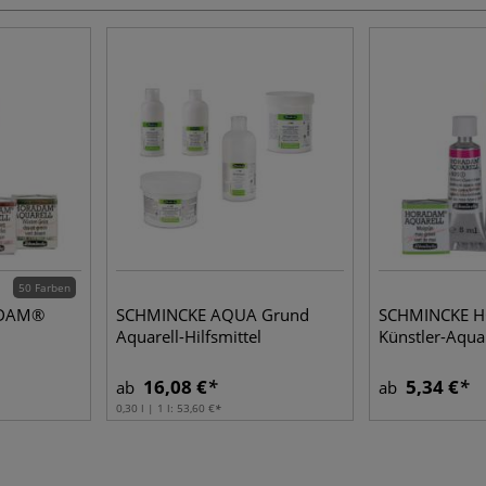
50 Farben
ADAM®
SCHMINCKE AQUA Grund
SCHMINCKE 
Aquarell-Hilfsmittel
Künstler-Aqua
16,08 €
5,34 €
ab
ab
0,30 l | 1 l:
53,60 €