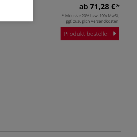
ab
71,28 €
inklusive 20% bzw. 10% MwSt,
ggf. zuzüglich
Versandkosten
.
Produkt bestellen