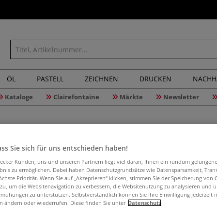
ÖL
PASTELL
ZEICHNEN
DRUCKEN
NACHH
Kataloge
Clairefontaine
Märkte
Newsletter
ss Sie sich für uns entschieden haben!
Drehschei
aecker Kunden, uns und unseren Partnern liegt viel daran, Ihnen ein rundum gelungen
ebnis zu ermöglichen. Dabei haben Datenschutzgrundsätze wie Datensparsamkeit, Tra
öchste Priorität. Wenn Sie auf „Akzeptieren“ klicken, stimmen Sie der Speicherung von 
 zu, um die Websitenavigation zu verbessern, die Websitenutzung zu analysieren und 
Elektrische Dre
mühungen zu unterstützen. Selbstverständlich können Sie Ihre Einwilligung jederzeit 
und vielem mehr.
n ändern oder wiederrufen. Diese finden Sie unter
Datenschutz