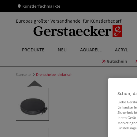
Künstlerfachmärkte
Europas größter Versandhandel für Künstlerbedarf
PRODUKTE
NEU
AQUARELL
ACRYL
Gutschein
Startseite
Drehscheibe, elektrisch
Schön, da
Liebe Gerst
Einkaufserl
Sicherheit h
Ihrem Gerät
Marketingbe
Einstellunge