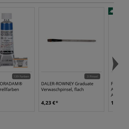
139 Farben
3 Pinsel
HORADAM®
DALER-ROWNEY Graduate
FABER-C
rellfarben
Verwaschpinsel, flach
Aquarell
AQUAREL
Metall-Et
4,23 €
10,03 €