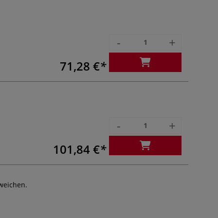
-
+
71,28 €
-
+
101,84 €
weichen.