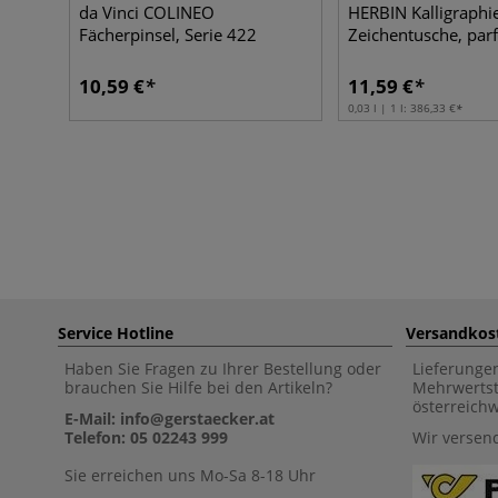
da Vinci COLINEO
HERBIN Kalligraphi
Fächerpinsel, Serie 422
Zeichentusche, par
10,59 €
11,59 €
0,03 l | 1 l:
386,33 €
Service Hotline
Versandkos
Haben Sie Fragen zu Ihrer Bestellung oder
Lieferunge
brauchen Sie Hilfe bei den Artikeln?
Mehrwertst
österreich
E-Mail: info@gerstaecker.at
Telefon: 05 02243 999
Wir versen
Sie erreichen uns Mo-Sa 8-18 Uhr