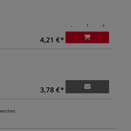
-
+
4,21 €
3,78 €
weichen.