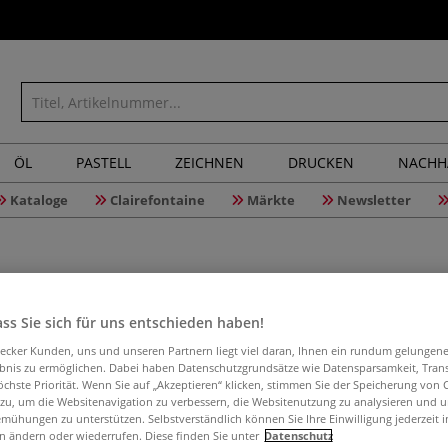
ÖL
PASTELL
ZEICHNEN
DRUCKEN
NACHH
Kataloge
Clairefontaine
Märkte
Newsletter
ss Sie sich für uns entschieden haben!
Dreikant
aecker Kunden, uns und unseren Partnern liegt viel daran, Ihnen ein rundum gelungen
ebnis zu ermöglichen. Dabei haben Datenschutzgrundsätze wie Datensparsamkeit, Tra
öchste Priorität. Wenn Sie auf „Akzeptieren“ klicken, stimmen Sie der Speicherung von 
 zu, um die Websitenavigation zu verbessern, die Websitenutzung zu analysieren und 
mühungen zu unterstützen. Selbstverständlich können Sie Ihre Einwilligung jederzeit 
Dreikantmaßstab
n ändern oder wiederrufen. Diese finden Sie unter
Datenschutz
Vermessung 1: 1:2