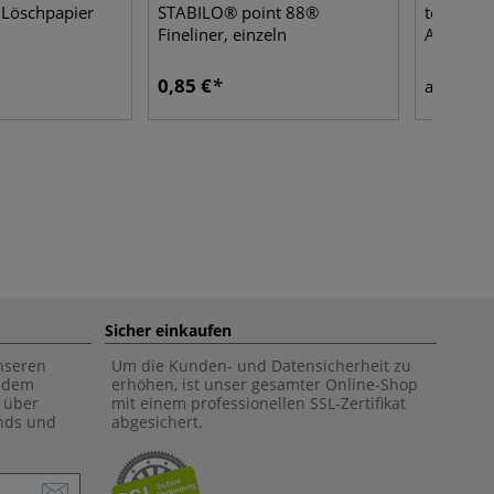
e Löschpapier
STABILO® point 88®
tesa® Pr
Fineliner, einzeln
Abdeckb
0,85 €
1,71
ab
Sicher einkaufen
unseren
Um die Kunden- und Datensicherheit zu
f dem
erhöhen, ist unser gesamter Online-Shop
 über
mit einem professionellen SSL-Zertifikat
ends und
abgesichert.