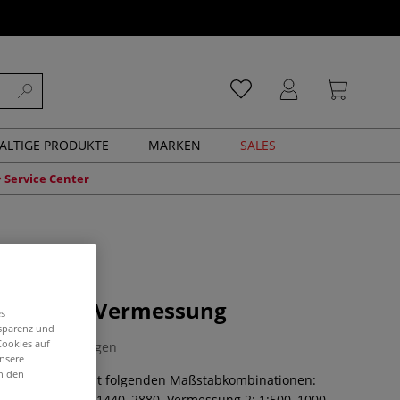
ALTIGE PRODUKTE
MARKEN
SALES
Service Center
maßstab Vermessung
es
nsparenz und
Cookies auf
0 Bewertungen
unsere
in den
 Vermessung mit folgenden Maßstabkombinationen:
5, 50, 100, 200, 1440, 2880. Vermessung 2: 1:500, 1000,