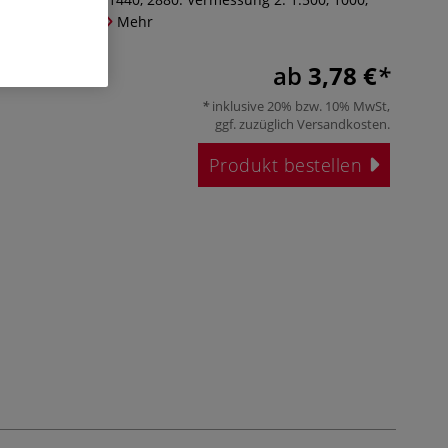
. Länge: 30 cm.
Mehr
ab
3,78 €
inklusive 20% bzw. 10% MwSt,
ggf. zuzüglich
Versandkosten
.
Produkt bestellen