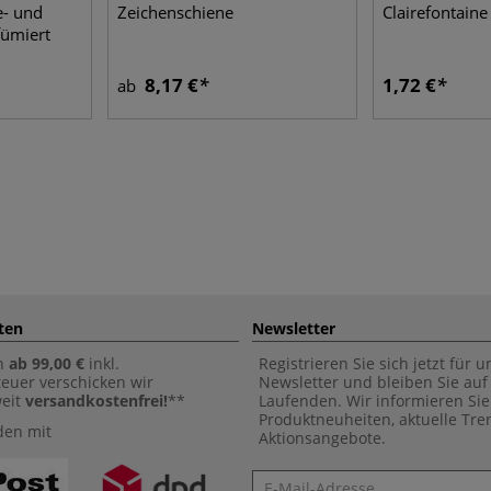
e- und
Zeichenschiene
Clairefontain
fümiert
8,17 €
1,72 €
ab
ten
Newsletter
n
ab 99,00 €
inkl.
Registrieren Sie sich jetzt für 
euer verschicken wir
Newsletter und bleiben Sie au
weit
versandkostenfrei!
**
Laufenden. Wir informieren Sie
Produktneuheiten, aktuelle Tr
den mit
Aktionsangebote.
Newsletter