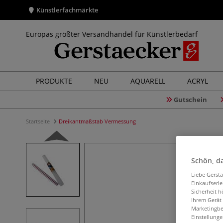
Künstlerfachmärkte
Europas größter Versandhandel für Künstlerbedarf
PRODUKTE
NEU
AQUARELL
ACRYL
Gutschein
Startseite
Dreikantmaßstab Vermessung
Schön, da
Liebe Gerst
Einkaufserl
Sicherheit h
Ihrem Gerät
Marketingbe
Einstellunge