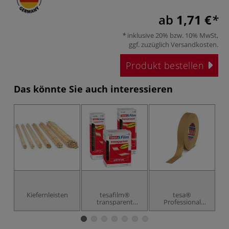
ab
1,71 €
inklusive 20% bzw. 10% MwSt,
ggf. zuzüglich
Versandkosten
.
Produkt bestellen
Das könnte Sie auch interessieren
Kiefernleisten
tesafilm®
tesa®
transparent
Professional
Office-Box
Maler-Krepp
Kurvenband