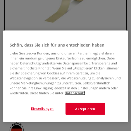
Schön, dass Sie sich für uns entschieden haben!
Liebe Gerstaecker Kunden, uns und unseren Partnern liegt viel daran,
Ihnen ein rundum gelungenes Einkaufserlebnis zu ermöglichen. Dabei
haben Datenschutzgrundsätze wie Datensparsamkeit, Transparenz und
tesa® Professional Abdeckband
Sicherheit höchste Priorität. Wenn Sie auf „Akzeptieren“ klicken, stimmen
Sie der Speicherung von Cookies auf Ihrem Gerät zu, um die
Websitenavigation zu verbessern, die Websitenutzung zu analysieren und
0 Bewertungen
unsere Marketingbemühungen zu unterstützen. Selbstverständlich
können Sie Ihre Einwilligung jederzeit in den Einstellungen ändern oder
Das universelle Abdeckband ist vielseitig einsetzbar. Es
wiederrufen. Diese finden Sie unter
Datenschutz
empfiehlt sich besonders für das saubere Abkleben von
geraden Kanten im Innenbereich, zum Bündeln leichter
Gegenstände, zum Verpacken und Markieren.
Mehr
Einstellungen
Akzeptieren