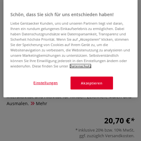
Schön, dass Sie sich für uns entschieden haben!
Liebe Gerstaecker Kunden, uns und unseren Partnern liegt viel daran,
Ihnen ein rundum gelungenes Einkaufserlebnis zu ermöglichen. Dabei
haben Datenschutzgrundsätze wie Datensparsamkeit, Transparenz und
Sicherheit höchste Priorität. Wenn Sie auf „Akzeptieren“ klicken, stimmen
Sie der Speicherung von Cookies auf Ihrem Gerät zu, um die
Websitenavigation zu verbessern, die Websitenutzung zu analysieren und
unsere Marketingbemühungen zu unterstützen. Selbstverständlich
können Sie Ihre Einwilligung jederzeit in den Einstellungen ändern oder
wiederrufen. Diese finden Sie unter
Datenschutz
Eine Linie auf Reisen
Einstellungen
Akzeptieren
0 Bewertungen
Interaktivität und Aktivität für Kinder: Zeichnen, Malen und
Ausmalen.
Mehr
20,70 €
inklusive 20% bzw. 10% MwSt,
ggf. zuzüglich
Versandkosten
.