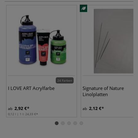
24 Farben
I LOVE ART Acrylfarbe
Signature of Nature
Linolplatten
2,92 €
2,12 €
ab
ab
0,12 l | 1 l:
24,33 €