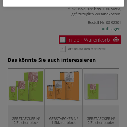
32,90 €
inklusive 20% bzw. 10% MwSt,
ggf. zuzüglich
Versandkosten
.
Bestell-Nr.
08-92301
Auf Lager.
In den Warenkorb
Artikel auf den Merkzettel
Das könnte Sie auch interessieren
GERSTAECKER Nº
GERSTAECKER Nº
GERSTAECKER Nº
2 Zeichenblock
1 Skizzenblock
2 Zeichenpapier
B