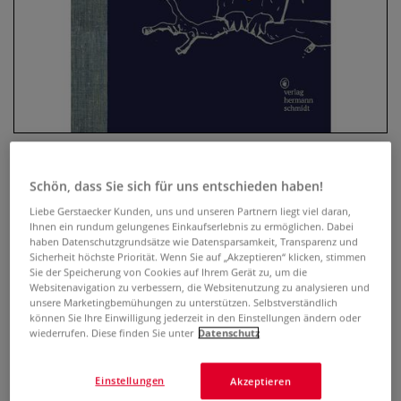
Schön, dass Sie sich für uns entschieden haben!
Tiere zeichnen und verstehen
Liebe Gerstaecker Kunden, uns und unseren Partnern liegt viel daran,
Ihnen ein rundum gelungenes Einkaufserlebnis zu ermöglichen. Dabei
1 Bewertung
haben Datenschutzgrundsätze wie Datensparsamkeit, Transparenz und
Sicherheit höchste Priorität. Wenn Sie auf „Akzeptieren“ klicken, stimmen
Sie der Speicherung von Cookies auf Ihrem Gerät zu, um die
Das neue Buch von Felix Scheinberger ist nicht nur eine
Websitenavigation zu verbessern, die Websitenutzung zu analysieren und
Schule des Sehens, nicht nur ein Buch mit wertvollen
unsere Marketingbemühungen zu unterstützen. Selbstverständlich
Praxis-Tipps und Profi-Tricks zum Zeichnen von Tieren,
können Sie Ihre Einwilligung jederzeit in den Einstellungen ändern oder
sondern auch ein Plädoyer für ein respektvolleres
wiederrufen. Diese finden Sie unter
Datenschutz
Miteinander von Mensch und Tier.
Mehr
Einstellungen
Akzeptieren