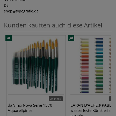
DE
shop
@typografie.de
Kunden kauften auch diese Artikel
24 Pinsel
120 
da Vinci Nova Serie 1570
CARAN D'ACHE® PABLO
Aquarellpinsel
wasserfeste Künstlerfarbst
einzeln