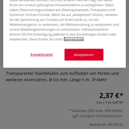
Liebe Gerstaecker Kunden, uns und unseren Partnern liegt viel daran,
Ihnen ein rundum gelungenes Einkaufserlebnis zu ermöglichen. Dabei
haben Datenschutzgrundsätze wie Datensparsamkeit, Transparenz und
Sicherheit höchste Priorität. Wenn Sie auf „Akzeptieren“ klicken, stimmen
Sie der Speicherung von Cookies auf Ihrem Gerät zu, um die
Websitenavigation zu verbessern, die Websitenutzung zu analysieren und
unsere Marketingbemühungen zu unterstützen. Selbstverständlich
können Sie Ihre Einwilligung jederzeit in den Einstellungen ändern oder
wiederrufen. Diese finden Sie unter
Datenschutz
Elastikfaden
Einstellungen
Akzeptieren
0 Bewertungen
Transparenter Elastikfaden zum Auffädeln von Perlen und
weiteren Accessoires. Ø 0,5 mm, Länge 5 m.
Mehr
2,37 €
5 m | 1 m:
0,47 €
inklusive 20% bzw. 10% MwSt,
ggf. zuzüglich
Versandkosten
.
Bestell-Nr.
08-45216