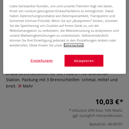
Liebe Gerstaecker Kunden, uns und unseren Partnern liegt viel daran,
Ihnen ein rundum gelungenes Einkaufserlebnis zu ermöglichen. Dabei
haben Datenschutzgrundsätze wie Datensparsamkeit, Transparenz und
Sicherheit höchste Priorität. Wenn Sie auf „Akzeptieren“ klicken, stimmen
Sie der Speicherung von Cookies auf Ihrem Gerät zu, um die
Websitenavigation zu verbessern, die Websitenutzung zu analysieren und
unsere Marketingbemühungen zu unterstützen. Selbstverständlich
können Sie Ihre Einwilligung jederzeit in den Einstellungen ändern oder
wiederrufen. Diese finden Sie unter
Datenschutz
Ersatz-Brennschleifen
Einstellungen
Akzeptieren
0 Bewertungen
Ersatz-Brennschleifen für die Pebaro Profi Brandmal-
Station. Packung mit 3 Brennschleifen: schmal, mittel und
breit.
Mehr
10,03 €
inklusive 20% bzw. 10% MwSt,
ggf. zuzüglich
Versandkosten
.
Bestell-Nr.
08-89701