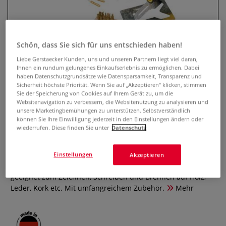
Schön, dass Sie sich für uns entschieden haben!
Liebe Gerstaecker Kunden, uns und unseren Partnern liegt viel daran,
Ihnen ein rundum gelungenes Einkaufserlebnis zu ermöglichen. Dabei
haben Datenschutzgrundsätze wie Datensparsamkeit, Transparenz und
Sicherheit höchste Priorität. Wenn Sie auf „Akzeptieren“ klicken, stimmen
Sie der Speicherung von Cookies auf Ihrem Gerät zu, um die
Websitenavigation zu verbessern, die Websitenutzung zu analysieren und
unsere Marketingbemühungen zu unterstützen. Selbstverständlich
Pebaro Profi Brandmal-Station
können Sie Ihre Einwilligung jederzeit in den Einstellungen ändern oder
wiederrufen. Diese finden Sie unter
Datenschutz
0 Bewertungen
Die Pebaro Profi Brandmal Station mit elektronischer
Einstellungen
Akzeptieren
Temperaturauswahl für verschiedene Holzarten! Ideal
geeignet zum Zeichnen, Schreiben und Brennen auf Holz,
Leder, Kork etc. Mit umfangreichem Zubehör.
Mehr