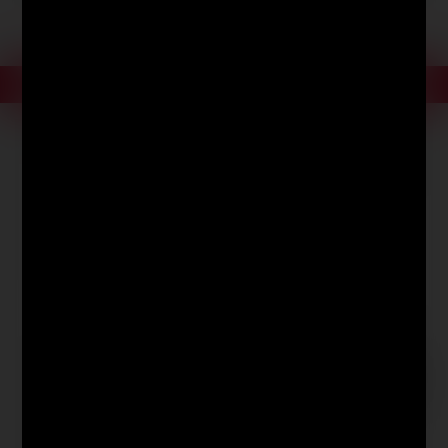
Produkt bestellen
Bestell-Nr.
08-29883
Nicht auf Lager.
Rot
9,67 €