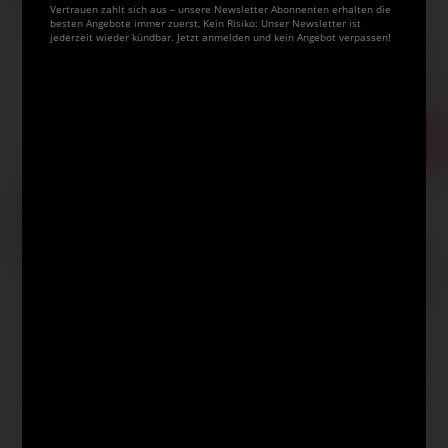
Vertrauen zahlt sich aus – unsere Newsletter Abonnenten erhalten die
besten Angebote immer zuerst, Kein Risiko: Unser Newsletter ist
jederzeit wieder kündbar. Jetzt anmelden und kein Angebot verpassen!
9,67 €
inklusive 20% bzw. 10% MwSt,
ggf. zuzüglich
Versandkosten
.
Produkt bestellen
Das könnte Sie auch interessieren
da Vinci FIT
GERSTAECKER
GERSTAECKER
SYNTHETICS - Set,
Borst-Gussow
Kinder-Malkittel
Serie 5410
Pinsel-Set im
Drehpack