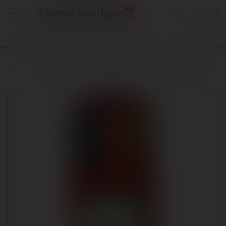
Startseite
FABER-CASTELL CONNECTOR Farbkasten 12 Farben inkl. Deckweiß