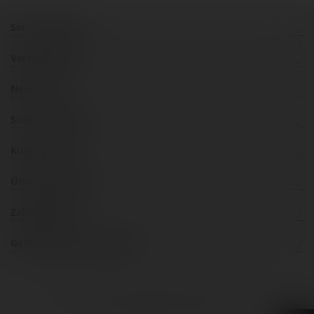
Service Hotline
Versandkosten
Newsletter
Sicher einkaufen
Kundenservice
Über Gerstaecker
Zahlungsarten
Gerstaecker im Social Web
inklusive 20% bzw. 10% MwSt, ggf. zuzüglich
Versandkosten
.
© 2026 Gerstäcker Österreich GmbH