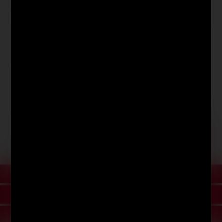
Bestell-Nr.
08-55686
Auf Lager.
Blau
-
+
9,67 €
Beschreibung
Videos
Produktbewertungen