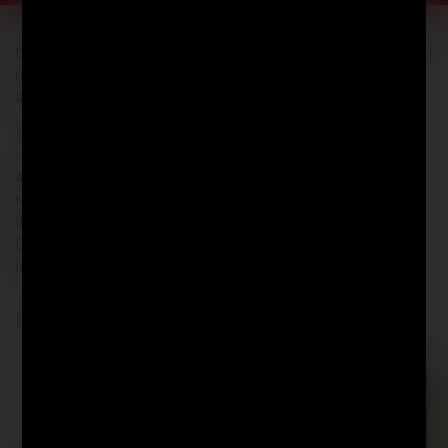
Der angegebene Lagerbestand bezieht sich ausschließlich auf
unser Onlineangebot. Bestände in unseren Filialen können
abweichen.
Herstellerangaben
A.W.Faber-Castell VERTRIEB GmbH
Nürnberger Straße 2
90546 Stein b. Nürnberg
DE
info
@faber-castell.de
Kunden kauften auch diese Artikel
-70%