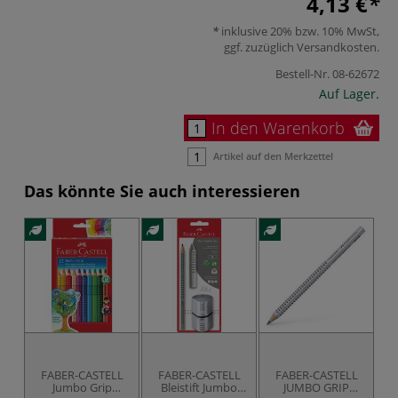
4,13 €
inklusive 20% bzw. 10% MwSt,
ggf. zuzüglich
Versandkosten
.
Bestell-Nr.
08-62672
Auf Lager.
In den Warenkorb
Artikel auf den Merkzettel
Das könnte Sie auch interessieren
FABER-CASTELL
FABER-CASTELL
FABER-CASTELL
Jumbo Grip
Bleistift Jumbo
JUMBO GRIP
Bu