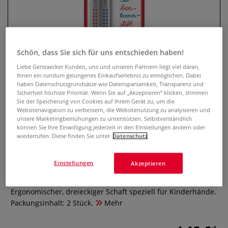
Schön, dass Sie sich für uns entschieden haben!
Liebe Gerstaecker Kunden, uns und unseren Partnern liegt viel daran,
Ihnen ein rundum gelungenes Einkaufserlebnis zu ermöglichen. Dabei
haben Datenschutzgrundsätze wie Datensparsamkeit, Transparenz und
Sicherheit höchste Priorität. Wenn Sie auf „Akzeptieren“ klicken, stimmen
Sie der Speicherung von Cookies auf Ihrem Gerät zu, um die
Websitenavigation zu verbessern, die Websitenutzung zu analysieren und
FABER-CASTELL JUMBO GRIP
unsere Marketingbemühungen zu unterstützen. Selbstverständlich
bicolor Silbentrennstift, 2 Stück
können Sie Ihre Einwilligung jederzeit in den Einstellungen ändern oder
wiederrufen. Diese finden Sie unter
Datenschutz
0 Bewertungen
Einstellungen
Akzeptieren
Der FABER-CASTELL JUMBO GRIP bicolor Silbentrennstift ist
ideal zum Silbentrennen oder Korrigieren in der Schule.
Ergonomischer, dreieckiger Schaft speziell für Kinderhände.
Packungsinhalt: 2 Stück.
Mehr