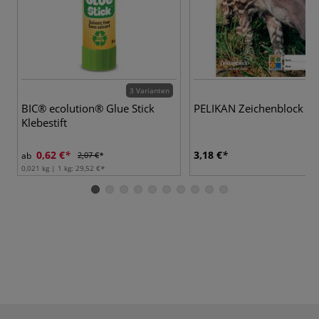
3 Varianten
BIC® ecolution® Glue Stick
PELIKAN Zeichenblock
Klebestift
0,62 €
3,18 €
ab
2,07 €
0,021 kg | 1 kg:
29,52 €