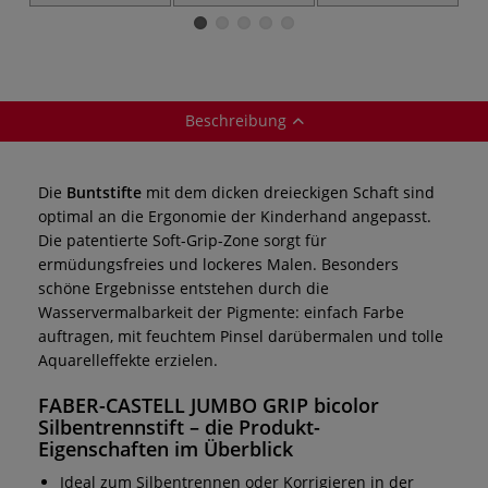
Farbstifte-Set
GRIP Set
Bleistifte, einzeln
Beschreibung
Die
Buntstifte
mit dem dicken dreieckigen Schaft sind
optimal an die Ergonomie der Kinderhand angepasst.
Die patentierte Soft-Grip-Zone sorgt für
ermüdungsfreies und lockeres Malen. Besonders
schöne Ergebnisse entstehen durch die
Wasservermalbarkeit der Pigmente: einfach Farbe
auftragen, mit feuchtem Pinsel darübermalen und tolle
Aquarelleffekte erzielen.
FABER-CASTELL JUMBO GRIP bicolor
Silbentrennstift
– die Produkt-
Eigenschaften im Überblick
Ideal zum Silbentrennen oder Korrigieren in der