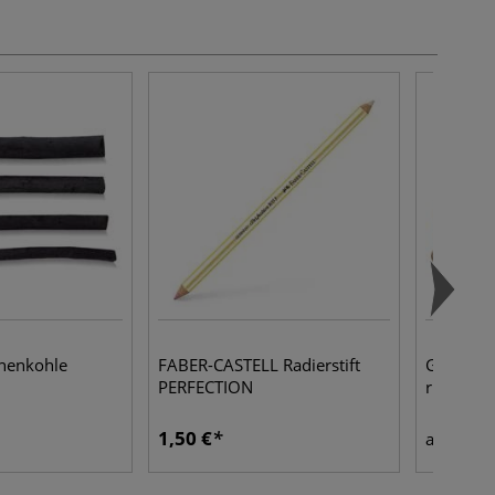
chenkohle
FABER-CASTELL Radierstift
GERSTAEC
PERFECTION
rund
1,50 €
2,37
ab