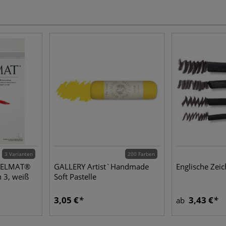
3 Varianten
200 Farben
STELMAT®
GALLERY Artist`Handmade
Englische Zei
n 3, weiß
Soft Pastelle
3,05 €
3,43 €
ab