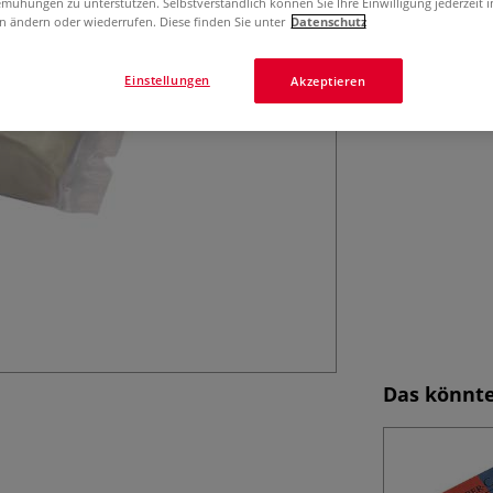
Der Faber-Castel
mühungen zu unterstützen. Selbstverständlich können Sie Ihre Einwilligung jederzeit 
n ändern oder wiederrufen. Diese finden Sie unter
Datenschutz
Korrigieren und A
ist äußerst knet
Mehr
Einstellungen
Akzeptieren
Das könnte