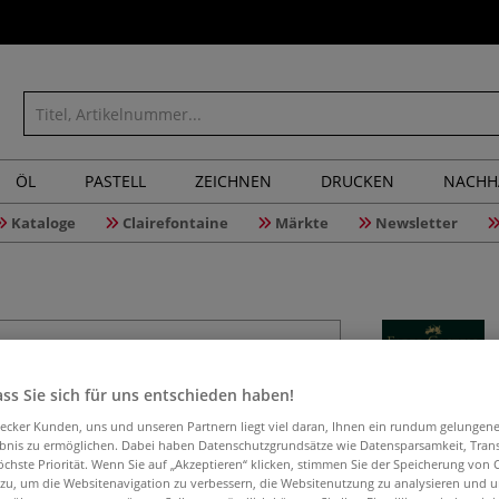
ÖL
PASTELL
ZEICHNEN
DRUCKEN
NACHH
Kataloge
Clairefontaine
Märkte
Newsletter
FABER-CA
ss Sie sich für uns entschieden haben!
Weiß
aecker Kunden, uns und unseren Partnern liegt viel daran, Ihnen ein rundum gelungen
ebnis zu ermöglichen. Dabei haben Datenschutzgrundsätze wie Datensparsamkeit, Tra
öchste Priorität. Wenn Sie auf „Akzeptieren“ klicken, stimmen Sie der Speicherung von 
 zu, um die Websitenavigation zu verbessern, die Websitenutzung zu analysieren und 