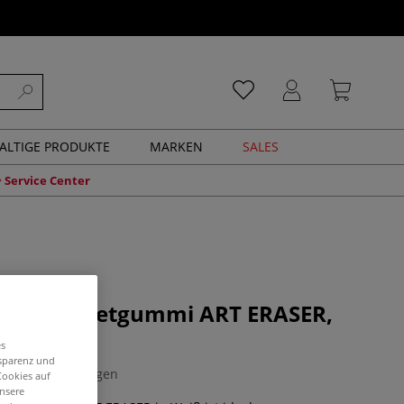
ALTIGE PRODUKTE
MARKEN
SALES
Service Center
STELL Knetgummi ART ERASER,
es
nsparenz und
0 Bewertungen
Cookies auf
unsere