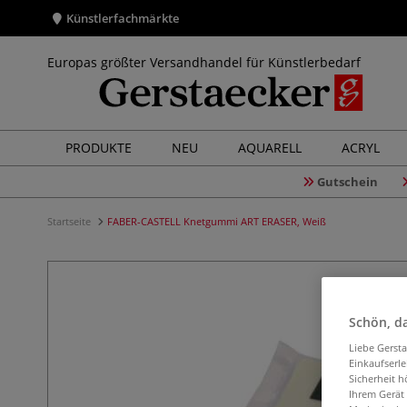
Künstlerfachmärkte
Europas größter Versandhandel für Künstlerbedarf
PRODUKTE
NEU
AQUARELL
ACRYL
Gutschein
Startseite
FABER-CASTELL Knetgummi ART ERASER, Weiß
Schön, da
Liebe Gerst
Einkaufserl
Sicherheit h
Ihrem Gerät