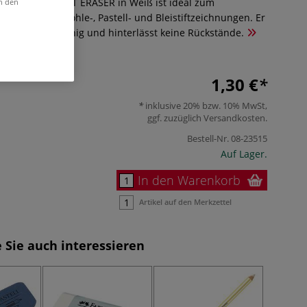
l Knetgummi ART ERASER in Weiß ist ideal zum
in den
ufhellen von Kohle-, Pastell- und Bleistiftzeichnungen. Er
bar, aufnahmefähig und hinterlässt keine Rückstände.
1,30 €
inklusive 20% bzw. 10% MwSt,
ggf. zuzüglich
Versandkosten
.
Bestell-Nr.
08-23515
Auf Lager.
In den Warenkorb
Artikel auf den Merkzettel
 Sie auch interessieren