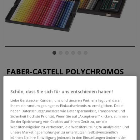
FABER-CASTELL POLYCHROMOS
Farbstifte, 48er Holzkoffer
Schön, dass Sie sich für uns entschieden haben!
0 Bewertungen
Liebe Gerstaecker Kunden, uns und unseren Partnern liegt viel daran,
Das FABER-CASTELL POLYCHROMOS Set enthält 48 Farbtifte
Ihnen ein rundum gelungenes Einkaufserlebnis zu ermöglichen. Dabei
und Zubehör. Im eleganten Holzkoffer. Weicher, farbsatter
haben Datenschutzgrundsätze wie Datensparsamkeit, Transparenz und
Sicherheit höchste Priorität. Wenn Sie auf „Akzeptieren“ klicken, stimmen
Abstrich, bruchsichere 3,8 mm Mine.
Mehr
Sie der Speicherung von Cookies auf Ihrem Gerät zu, um die
Websitenavigation zu verbessern, die Websitenutzung zu analysieren und
unsere Marketingbemühungen zu unterstützen. Selbstverständlich
können Sie Ihre Einwilligung jederzeit in den Einstellungen ändern oder