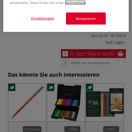
wiederrufen. Diese finden Sie unter
Datenschutz
130,54 €
Einstellungen
Akzeptieren
inklusive 20% bzw. 10% MwSt,
ggf. zuzüglich
Versandkosten
.
Bestell-Nr.
08-60854
Auf Lager.
In den Warenkorb
Artikel auf den Merkzettel
Das könnte Sie auch interessieren
120 Farben
2 Sets
5 Sets