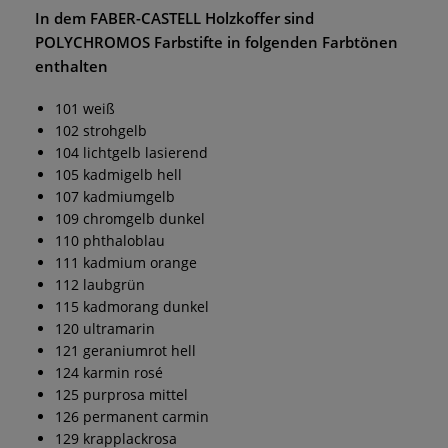
In dem
FABER-CASTELL Holzkoffer
sind
POLYCHROMOS Farbstifte
in folgenden Farbtönen
enthalten
101 weiß
102 strohgelb
104 lichtgelb lasierend
105 kadmigelb hell
107 kadmiumgelb
109 chromgelb dunkel
110 phthaloblau
111 kadmium orange
112 laubgrün
115 kadmorang dunkel
120 ultramarin
121 geraniumrot hell
124 karmin rosé
125 purprosa mittel
126 permanent carmin
129 krapplackrosa