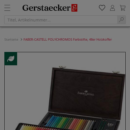
Startseite
FABER-CASTELL POLYCHROMOS Farbstifte, 48er Holzkoffer