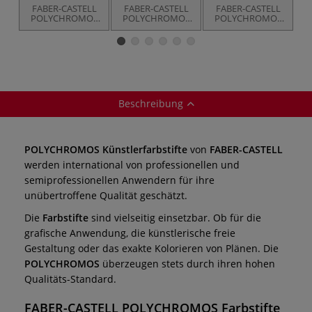
FABER-CASTELL
FABER-CASTELL
FABER-CASTELL
POLYCHROMOS
POLYCHROMOS
POLYCHROMOS
P
Künstler-
Künstler-
Künstler-
Farbstifte, einzeln
Farbstifte im
Farbstifte im
Holzkoffer
Metall-Etui
Beschreibung
POLYCHROMOS Künstlerfarbstifte
von
FABER-CASTELL
werden international von professionellen und
semiprofessionellen Anwendern für ihre
unübertroffene Qualität geschätzt.
Die
Farbstifte
sind vielseitig einsetzbar. Ob für die
grafische Anwendung, die künstlerische freie
Gestaltung oder das exakte Kolorieren von Plänen. Die
POLYCHROMOS
überzeugen stets durch ihren hohen
Qualitäts-Standard.
FABER-CASTELL POLYCHROMOS Farbstifte