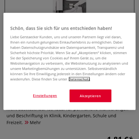
Schön, dass Sie sich für uns entschieden haben!
Liebe Gerstaecker Kunden, uns und unseren Partnern liegt viel daran,
Ihnen ein rundum gelungenes Einkaufserlebnis zu ermöglichen. Dabei
haben Datenschutzgrundsätze wie Datensparsamkeit, Transparenz und
Sicherheit höchste Priorität. Wenn Sie auf „Akzeptieren“ klicken, stimmen
Sie der Speicherung von Cookies auf Ihrem Gerät zu, um die
Websitenavigation zu verbessern, die Websitenutzung zu analysieren und
FABER-CASTELL Wäschemarker
unsere Marketingbemühungen zu unterstützen. Selbstverständlich
können Sie Ihre Einwilligung jederzeit in den Einstellungen ändern oder
wiederrufen. Diese finden Sie unter
Datenschutz
0 Bewertungen
Schwarze Tinte, die sich selbständig nach 24 Stunden oder
Einstellungen
Akzeptieren
sofort nach dem Bügeln ohne Dampffunktion fixiert und
nicht auswaschbar ist. Ideal für permanene Markierungen
und Beschriftung in Klinik, Kindergarten, Schule und
Freizeit.
Mehr