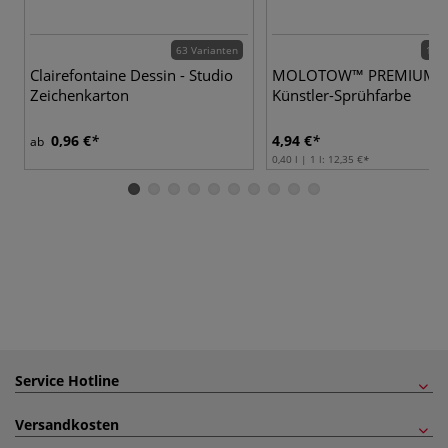
63 Varianten
190 
Clairefontaine Dessin - Studio
MOLOTOW™ PREMIUM
Zeichenkarton
Künstler-Sprühfarbe
0,96 €
4,94 €
ab
0,40 l | 1 l:
12,35 €
Service Hotline
Versandkosten