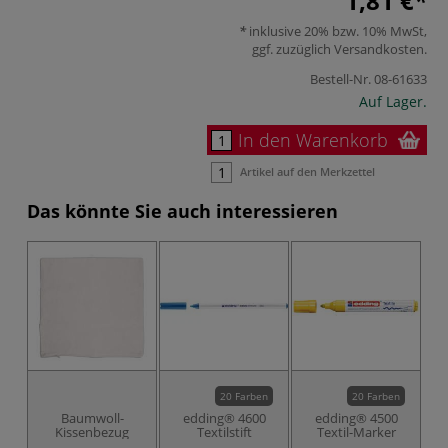
1,81 €
inklusive 20% bzw. 10% MwSt,
ggf. zuzüglich
Versandkosten
.
Bestell-Nr.
08-61633
Auf Lager.
In den Warenkorb
Artikel auf den Merkzettel
Das könnte Sie auch interessieren
20 Farben
20 Farben
Baumwoll-
edding® 4600
edding® 4500
Kissenbezug
Textilstift
Textil-Marker
T