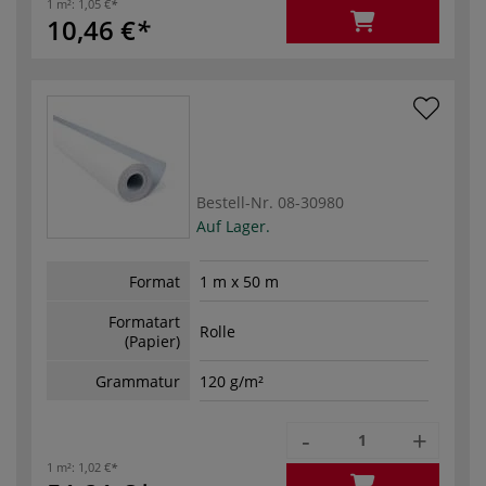
1 m²:
1,05 €
10,46 €
Bestell-Nr.
08-30980
Auf Lager.
Format
1 m x 50 m
Formatart
Rolle
(Papier)
Grammatur
120 g/m²
-
+
1 m²:
1,02 €