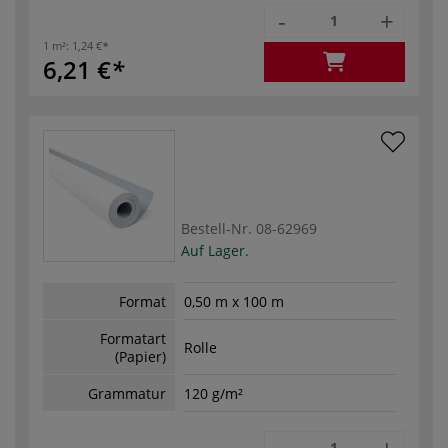
-
+
1 m²:
1,24 €
6,21 €
Bestell-Nr.
08-62969
Auf Lager.
Format
0,50 m x 100 m
Formatart
Rolle
(Papier)
Grammatur
120 g/m²
-
+