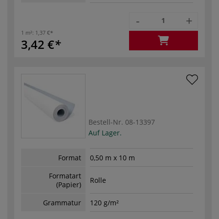
-
+
1 m²:
1,37 €
3,42 €
Bestell-Nr.
08-13397
Auf Lager.
Format
0,50 m x 10 m
Formatart
Rolle
(Papier)
Grammatur
120 g/m²