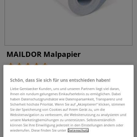
MAILDOR Malpapier
2 Bewertungen
Malpapier der Marke maildor. Vorderseite: weiß, Rückseite:
Schön, dass Sie sich für uns entschieden haben!
blau beschichtet, wasserabweisend. Grammatur: 120 g/qm.
Liebe Gerstaecker Kunden, uns und unseren Partnern liegt viel daran,
Preis pro Rolle bzw. Packung.
Mehr
Ihnen ein rundum gelungenes Einkaufserlebnis zu ermöglichen. Dabei
haben Datenschutzgrundsätze wie Datensparsamkeit, Transparenz und
Sicherheit höchste Priorität. Wenn Sie auf „Akzeptieren“ klicken, stimmen
ab
3,42 €
Sie der Speicherung von Cookies auf Ihrem Gerät zu, um die
Websitenavigation zu verbessern, die Websitenutzung zu analysieren und
2,50 m² | 1 m²:
1,37 €
unsere Marketingbemühungen zu unterstützen. Selbstverständlich
inklusive 20% bzw. 10% MwSt,
können Sie Ihre Einwilligung jederzeit in den Einstellungen ändern oder
ggf. zuzüglich
Versandkosten
.
wiederrufen. Diese finden Sie unter
Datenschutz