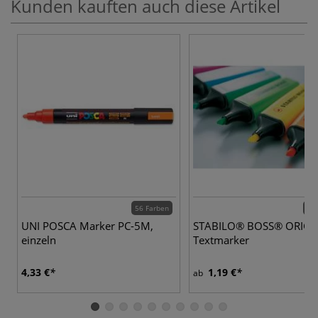
Kunden kauften auch diese Artikel
56 Farben
31 
UNI POSCA Marker PC-5M,
STABILO® BOSS® ORIGI
einzeln
Textmarker
4,33 €
1,19 €
ab