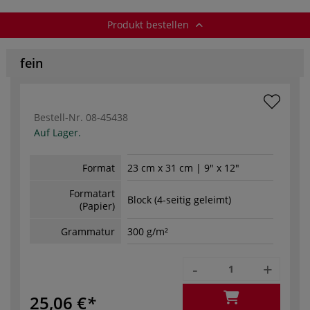
Produkt bestellen
fein
Bestell-Nr.
08-45438
Auf Lager.
Format
23 cm x 31 cm | 9" x 12"
Formatart
Block (4-seitig geleimt)
(Papier)
Grammatur
300 g/m²
-
+
25,06 €