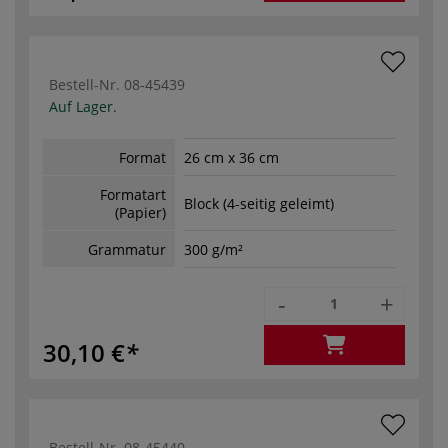
Bestell-Nr.
08-45439
Auf Lager.
Format
26 cm x 36 cm
Formatart
Block (4-seitig geleimt)
(Papier)
Grammatur
300 g/m²
-
+
30,10 €
Bestell-Nr.
08-45440