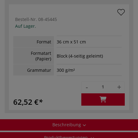
Bestell-Nr.
08-45445
Auf Lager.
Format
36 cm x 51 cm
Formatart
Block (4-seitig geleimt)
(Papier)
Grammatur
300 g/m²
-
+
62,52 €
Beschreibung
Produktbewertungen