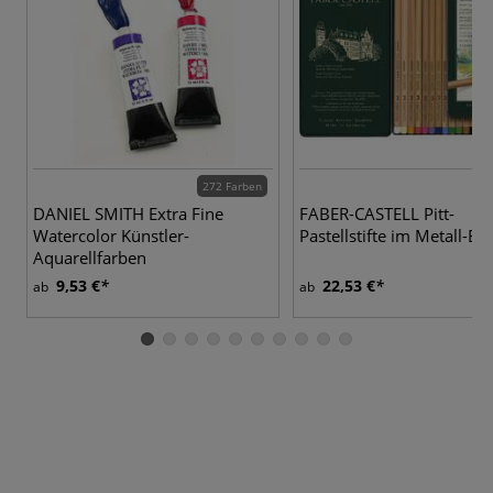
272 Farben
4
DANIEL SMITH Extra Fine
FABER-CASTELL Pitt-
Watercolor Künstler-
Pastellstifte im Metall-Etu
Aquarellfarben
9,53 €
22,53 €
ab
ab