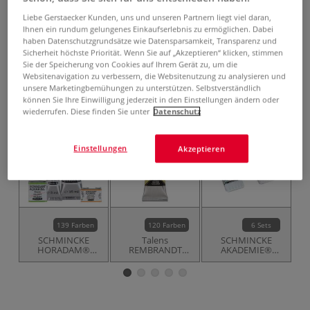
ab
25,06 €
Liebe Gerstaecker Kunden, uns und unseren Partnern liegt viel daran,
inklusive 20% bzw. 10% MwSt,
Ihnen ein rundum gelungenes Einkaufserlebnis zu ermöglichen. Dabei
ggf. zuzüglich
Versandkosten
.
haben Datenschutzgrundsätze wie Datensparsamkeit, Transparenz und
Sicherheit höchste Priorität. Wenn Sie auf „Akzeptieren“ klicken, stimmen
Produkt bestellen
Sie der Speicherung von Cookies auf Ihrem Gerät zu, um die
Websitenavigation zu verbessern, die Websitenutzung zu analysieren und
unsere Marketingbemühungen zu unterstützen. Selbstverständlich
Das könnte Sie auch interessieren
können Sie Ihre Einwilligung jederzeit in den Einstellungen ändern oder
wiederrufen. Diese finden Sie unter
Datenschutz
Einstellungen
Akzeptieren
139 Farben
120 Farben
6 Sets
SCHMINCKE
Talens
SCHMINCKE
HORADAM®
REMBRANDT
AKADEMIE®
Künstler-
extrafeine
Aquarell
Aquarellfarben
Aquarellfarbe,
Metallkästen
einzeln