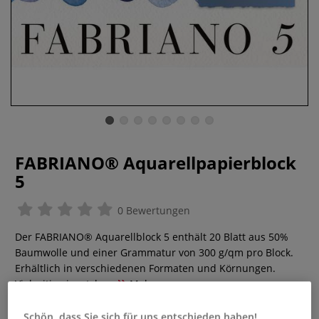
FABRIANO® Aquarellpapierblock
5
0 Bewertungen
Der FABRIANO® Aquarellblock 5 enthält 20 Blatt aus 50%
Baumwolle und einer Grammatur von 300 g/qm pro Block.
Erhältlich in verschiedenen Formaten und Körnungen.
Vielseitig einsetzbar.
Mehr
Schön, dass Sie sich für uns entschieden haben!