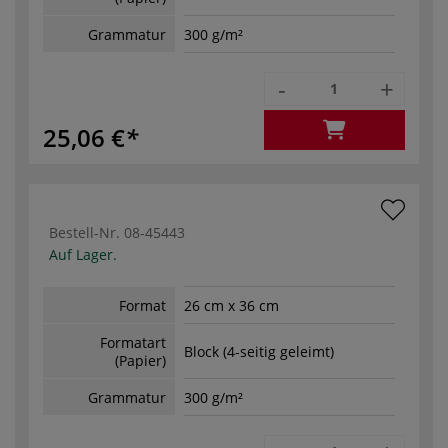
Grammatur
300 g/m²
-
+
25,06 €
Bestell-Nr.
08-45443
Auf Lager.
Format
26 cm x 36 cm
Formatart
Block (4-seitig geleimt)
(Papier)
Grammatur
300 g/m²