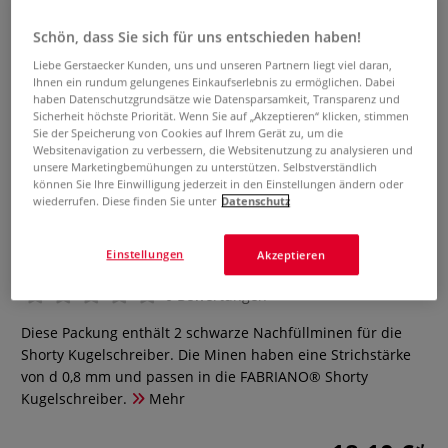
Schön, dass Sie sich für uns entschieden haben!
Liebe Gerstaecker Kunden, uns und unseren Partnern liegt viel daran,
Ihnen ein rundum gelungenes Einkaufserlebnis zu ermöglichen. Dabei
haben Datenschutzgrundsätze wie Datensparsamkeit, Transparenz und
Sicherheit höchste Priorität. Wenn Sie auf „Akzeptieren“ klicken, stimmen
Sie der Speicherung von Cookies auf Ihrem Gerät zu, um die
Websitenavigation zu verbessern, die Websitenutzung zu analysieren und
unsere Marketingbemühungen zu unterstützen. Selbstverständlich
können Sie Ihre Einwilligung jederzeit in den Einstellungen ändern oder
wiederrufen. Diese finden Sie unter
Datenschutz
FABRIANO® Shorty
Kugelschreiberminen
Einstellungen
Akzeptieren
0 Bewertungen
Diese Packung enthält 2 schwarze Nachfüllminen für die
Shorty Kugelschreiber. Die Minen haben eine Strichstärke
von d 0,8 mm und passen in die FABRIANO® Shorty
Kugelschreiber.
Mehr