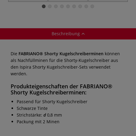
Set mit
Pencil Set mit
Skizzenbuch,
Kugelschreiber
Fallminenstift
Softcover
Beschreibung
Die
FABRIANO® Shorty Kugelschreiberminen
können
als Nachfüllminen für die Shorty-Kugelschreiber aus
den Ispira Shorty Kugelschreiber-Sets verwendet
werden.
Produkteigenschaften der FABRIANO®
Shorty Kugelschreiberminen:
Passend für Shorty Kugelschreiber
Schwarze Tinte
Strichstärke:
d
0,8 mm
Packung mit 2 Minen