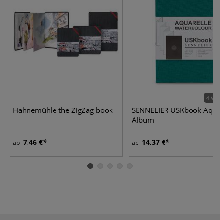
4 Var
Hahnemühle the ZigZag book
SENNELIER USKbook Aquar
Album
7,46 €
14,37 €
ab
ab