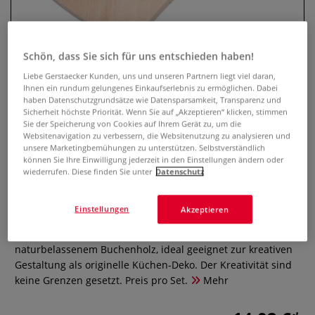
Schön, dass Sie sich für uns entschieden haben!
Liebe Gerstaecker Kunden, uns und unseren Partnern liegt viel daran,
Ihnen ein rundum gelungenes Einkaufserlebnis zu ermöglichen. Dabei
haben Datenschutzgrundsätze wie Datensparsamkeit, Transparenz und
Sicherheit höchste Priorität. Wenn Sie auf „Akzeptieren“ klicken, stimmen
Sie der Speicherung von Cookies auf Ihrem Gerät zu, um die
Websitenavigation zu verbessern, die Websitenutzung zu analysieren und
unsere Marketingbemühungen zu unterstützen. Selbstverständlich
Frühstücksbrettchen Herzform
können Sie Ihre Einwilligung jederzeit in den Einstellungen ändern oder
wiederrufen. Diese finden Sie unter
Datenschutz
2er-Set
0 Bewertungen
Einstellungen
Akzeptieren
Frühstücksbrettchen Herzform (2er Set) aus
naturbelassenem Buchenholz, ideal geeignet zur kreativen
Gestaltung als originelle Küchen-Deko. Der Kreativität sind
keine Grenzen gesetzt. Preis pro Set.
Mehr