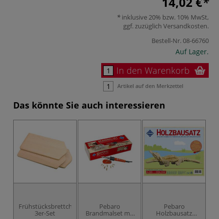
14,02 €
inklusive 20% bzw. 10% MwSt,
ggf. zuzüglich
Versandkosten
.
Bestell-Nr.
08-66760
Auf Lager.
In den Warenkorb
Artikel auf den Merkzettel
Das könnte Sie auch interessieren
Frühstücksbrettchen
Pebaro
Pebaro
3er-Set
Brandmalset mit
Holzbausatz