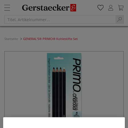
Startseite
GENERAL'S® PRIMO® Kohlestifte Set