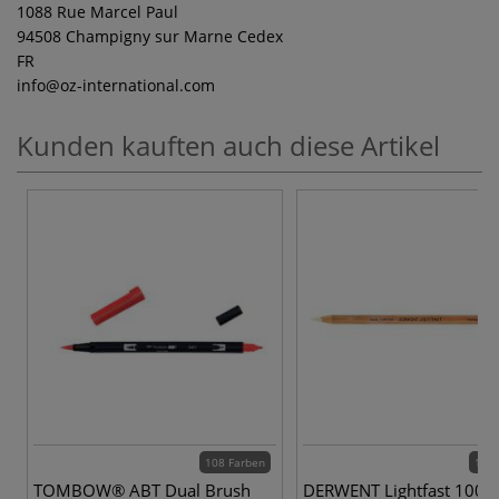
1088 Rue Marcel Paul
94508 Champigny sur Marne Cedex
FR
info
@oz-international.com
Kunden kauften auch diese Artikel
108 Farben
100 
TOMBOW® ABT Dual Brush
DERWENT Lightfast 100 