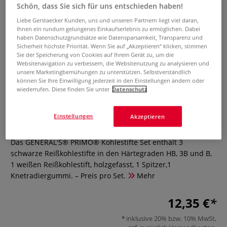
Schön, dass Sie sich für uns entschieden haben!
Liebe Gerstaecker Kunden, uns und unseren Partnern liegt viel daran,
Ihnen ein rundum gelungenes Einkaufserlebnis zu ermöglichen. Dabei
haben Datenschutzgrundsätze wie Datensparsamkeit, Transparenz und
Sicherheit höchste Priorität. Wenn Sie auf „Akzeptieren“ klicken, stimmen
Sie der Speicherung von Cookies auf Ihrem Gerät zu, um die
Websitenavigation zu verbessern, die Websitenutzung zu analysieren und
unsere Marketingbemühungen zu unterstützen. Selbstverständlich
können Sie Ihre Einwilligung jederzeit in den Einstellungen ändern oder
GENERAL'S® PRIMO® Kohlestifte
wiederrufen. Diese finden Sie unter
Datenschutz
Set
Einstellungen
Akzeptieren
0 Bewertungen
Das GENERAL'S® PRIMO® Kohlestifte Set enthält 3
schwarze Reißkohlestifte in den Härtegraden HB, 3B und B,
1 weißen Reißkohlestift, holzgefasst, 1 Spitzer,1
Knetradiergummi. – Preis pro Set.
Mehr
12,35 €
inklusive 20% bzw. 10% MwSt,