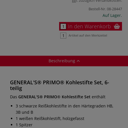
ggf. zuzüglich
Versandkosten
.
Bestell-Nr.
08-28447
Auf Lager.
In den Warenkorb
Artikel auf den Merkzettel
Beschreibung
GENERAL'S® PRIMO® Kohlestifte Set, 6-
teilig
Das
GENERAL'S® PRIMO
®
Kohlestifte Set
enthält
3 schwarze Reißkohlestifte in den Härtegraden HB,
3B und B
1 weißen Reißkohlestift, holzgefasst
1 Spitzer