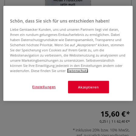
Schön, dass Sie sich für uns entschieden haben!
Liebe Gerstaecker Kunden, uns und unseren Partnern liegt viel daran,
Ihnen ein rundum gelungenes Einkaufserlebnis zu ermöglichen. Dabei
haben Datenschutzgrundsätze wie Datensparsamkeit, Transparenz und
Sicherheit höchste Priorität. Wenn Sie auf „Akzeptieren“ klicken, stimmen
Sie der Speicherung von Cookies auf Ihrem Gerät zu, um die
GERSTAECKER Zaponlack
Websitenavigation zu verbessern, die Websitenutzung zu analysieren und
unsere Marketingbemühungen zu unterstützen. Selbstverständlich
0 Bewertungen
können Sie Ihre Einwilligung jederzeit in den Einstellungen ändern oder
wiederrufen. Diese finden Sie unter
Datenschutz
Verleiht Metallgegenständen eine edle seidenmatte Optik
und bietet gleichzeitig perfekten Schutz vor Oxidation,
Einstellungen
Akzeptieren
Feuchtigkeit und Witterungseinflüssen. Schnelltrocknend,
Inhalt 250 ml.
Mehr
15,60 €
0,25 l | 1 l:
62,40 €
inklusive 20% bzw. 10% MwSt,
ggf. zuzüglich
Versandkosten
.