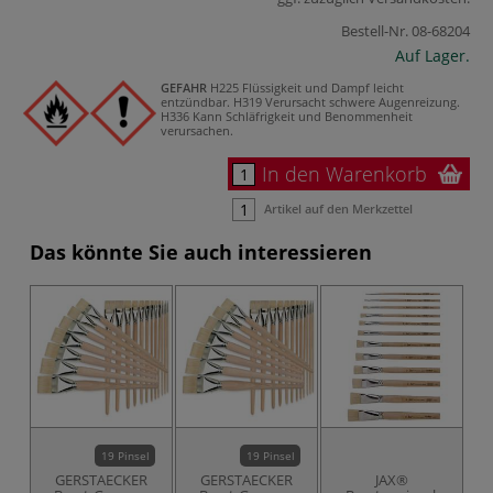
Bestell-Nr.
08-68204
Auf Lager.
GEFAHR
H225 Flüssigkeit und Dampf leicht
entzündbar.
H319 Verursacht schwere Augenreizung.
H336 Kann Schläfrigkeit und Benommenheit
verursachen.
In den Warenkorb
Artikel auf den Merkzettel
Das könnte Sie auch interessieren
19 Pinsel
19 Pinsel
GERSTAECKER
GERSTAECKER
JAX®