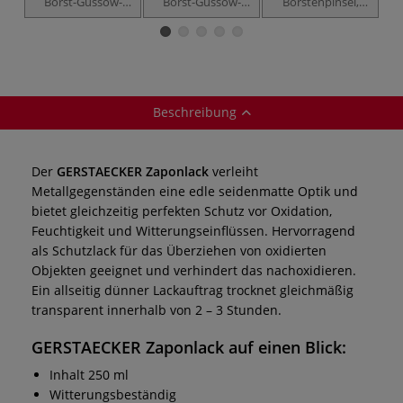
Borst-Gussow-
Borst-Gussow-
Borstenpinsel,
Pinsel, langer Stiel
Pinsel, kurzer Stiel
langer Stiel
P
Beschreibung
Der
GERSTAECKER Zaponlack
verleiht
Metallgegenständen eine edle seidenmatte Optik und
bietet gleichzeitig perfekten Schutz vor Oxidation,
Feuchtigkeit und Witterungseinflüssen. Hervorragend
als Schutzlack für das Überziehen von oxidierten
Objekten geeignet und verhindert das nachoxidieren.
Ein allseitig dünner Lackauftrag trocknet gleichmäßig
transparent innerhalb von 2 – 3 Stunden.
GERSTAECKER Zaponlack
auf einen Blick:
Inhalt 250 ml
Witterungsbeständig