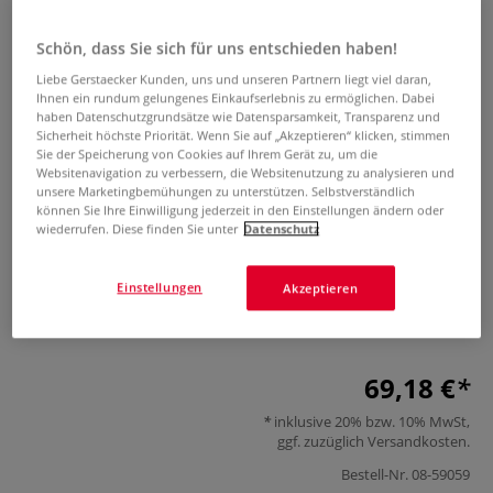
Schön, dass Sie sich für uns entschieden haben!
Liebe Gerstaecker Kunden, uns und unseren Partnern liegt viel daran,
Ihnen ein rundum gelungenes Einkaufserlebnis zu ermöglichen. Dabei
haben Datenschutzgrundsätze wie Datensparsamkeit, Transparenz und
Sicherheit höchste Priorität. Wenn Sie auf „Akzeptieren“ klicken, stimmen
Sie der Speicherung von Cookies auf Ihrem Gerät zu, um die
Websitenavigation zu verbessern, die Websitenutzung zu analysieren und
Gießform Schneckenhaus
unsere Marketingbemühungen zu unterstützen. Selbstverständlich
können Sie Ihre Einwilligung jederzeit in den Einstellungen ändern oder
wiederrufen. Diese finden Sie unter
Datenschutz
0 Bewertungen
Die Gießform Schneckenhaus besteht aus Gips und ist
Einstellungen
Akzeptieren
hervorragend für den handwerklichen Gebrauch geeignet.
Höhe 16 cm.
Mehr
69,18 €
inklusive 20% bzw. 10% MwSt,
ggf. zuzüglich
Versandkosten
.
Bestell-Nr.
08-59059