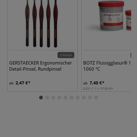
5 Pinsel
85 
GERSTAECKER Ergonomischer
BOTZ Flüssigglasur® 102
Detail-Pinsel, Rundpinsel
1060 °C
2,47 €
7,40 €
ab
ab
0,20 l | 1 l:
37,00 €