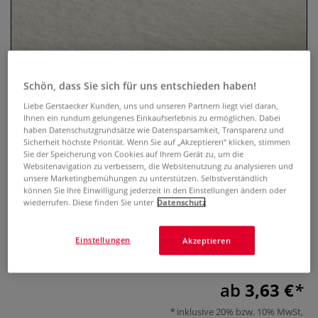
Schön, dass Sie sich für uns entschieden haben!
Liebe Gerstaecker Kunden, uns und unseren Partnern liegt viel daran,
Ihnen ein rundum gelungenes Einkaufserlebnis zu ermöglichen. Dabei
haben Datenschutzgrundsätze wie Datensparsamkeit, Transparenz und
Sicherheit höchste Priorität. Wenn Sie auf „Akzeptieren“ klicken, stimmen
Sie der Speicherung von Cookies auf Ihrem Gerät zu, um die
HAHNEMÜHLE „Andalucia“
Websitenavigation zu verbessern, die Websitenutzung zu analysieren und
Akademie-Aquarellkarton
unsere Marketingbemühungen zu unterstützen. Selbstverständlich
können Sie Ihre Einwilligung jederzeit in den Einstellungen ändern oder
wiederrufen. Diese finden Sie unter
Datenschutz
0 Bewertungen
ANDALUCIA, rauh, im Format 50 x 65 cm, Mindestmenge 5
Einstellungen
Akzeptieren
Bogen. Preise pro Bogen.
Mehr
ab
3,63 €
inklusive 20% bzw. 10% MwSt,