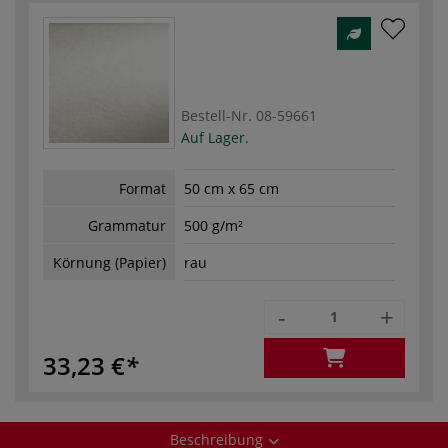
Bestell-Nr.
08-59661
Auf Lager.
Format
50 cm x 65 cm
Grammatur
500 g/m²
Körnung (Papier)
rau
-
+
33,23 €
Beschreibung