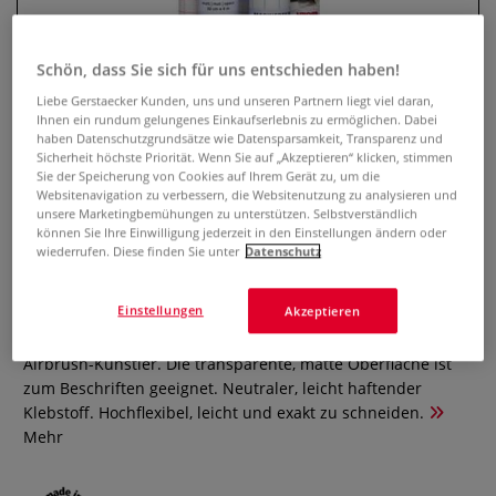
Schön, dass Sie sich für uns entschieden haben!
Liebe Gerstaecker Kunden, uns und unseren Partnern liegt viel daran,
Ihnen ein rundum gelungenes Einkaufserlebnis zu ermöglichen. Dabei
haben Datenschutzgrundsätze wie Datensparsamkeit, Transparenz und
Sicherheit höchste Priorität. Wenn Sie auf „Akzeptieren“ klicken, stimmen
Sie der Speicherung von Cookies auf Ihrem Gerät zu, um die
Websitenavigation zu verbessern, die Websitenutzung zu analysieren und
unsere Marketingbemühungen zu unterstützen. Selbstverständlich
können Sie Ihre Einwilligung jederzeit in den Einstellungen ändern oder
HANSA Maskierfilm
wiederrufen. Diese finden Sie unter
Datenschutz
0 Bewertungen
Einstellungen
Akzeptieren
HANSA Maskierfilm ist eine unentbehrliche Hilfe für
Airbrush-Künstler. Die transparente, matte Oberfläche ist
zum Beschriften geeignet. Neutraler, leicht haftender
Klebstoff. Hochflexibel, leicht und exakt zu schneiden.
Mehr