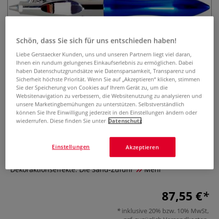
Schön, dass Sie sich für uns entschieden haben!
Liebe Gerstaecker Kunden, uns und unseren Partnern liegt viel daran,
Ihnen ein rundum gelungenes Einkaufserlebnis zu ermöglichen. Dabei
haben Datenschutzgrundsätze wie Datensparsamkeit, Transparenz und
Sicherheit höchste Priorität. Wenn Sie auf „Akzeptieren“ klicken, stimmen
HONSELL Airbrush
Sie der Speicherung von Cookies auf Ihrem Gerät zu, um die
Sandstrahlpistole 178
Websitenavigation zu verbessern, die Websitenutzung zu analysieren und
unsere Marketingbemühungen zu unterstützen. Selbstverständlich
können Sie Ihre Einwilligung jederzeit in den Einstellungen ändern oder
0 Bewertungen
wiederrufen. Diese finden Sie unter
Datenschutz
HONSELL Airbrush Sandstrahlpistole 178 ist ein praktisches
Einstellungen
Akzeptieren
Werkzeug für Korrekturen von Farbfehlern, zum Entfernen
von Verfärbungen und Rost, für Gravierungen oder
Dekoraktionseffekte. Die Sand-Zufuhr
Mehr
87,55 €
inklusive 20% bzw. 10% MwSt,