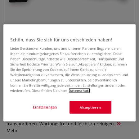
Schön, dass Sie sich für uns entschieden haben!
Liebe Gerstaecker Kunden, uns und unseren Partnern liegt viel daran,
Ihnen ein rundum gelungenes Einkaufserlebnis zu ermöglichen. Dabei
haben Datenschutzgrundsätze wie Datensparsamkeit, Transparenz und
Sicherheit höchste Priorität. Wenn Sie auf „Akzeptieren“ klicken, stimmen
HSL JUNIOR VI elektrische Tisch-
Sie der Speicherung von Cookies auf Ihrem Gerät zu, um die
Websitenavigation zu verbessern, die Websitenutzung zu analysieren und
Töpferscheibe
unsere Marketingbemühungen zu unterstützen. Selbstverständlich
können Sie Ihre Einwilligung jederzeit in den Einstellungen ändern oder
wiederrufen. Diese finden Sie unter
Datenschutz
1 Bewertung
Handliche elektrische Töpferscheibe mit Fußregler zum
Einstellungen
Akzeptieren
Verarbeiten von Ton. Ideal für Schule, Kurse, Hobby und
Einsteiger. Durch ihr geringes Gewicht leicht zu
transportieren. Wartungsfrei und leicht zu reinigen.
Mehr