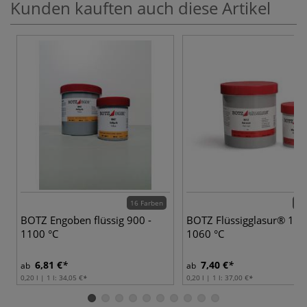
Kunden kauften auch diese Artikel
16 Farben
85 
BOTZ Engoben flüssig 900 -
BOTZ Flüssigglasur® 102
1100 °C
1060 °C
6,81 €
7,40 €
ab
ab
0,20 l | 1 l:
34,05 €
0,20 l | 1 l:
37,00 €