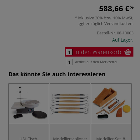
588,66 €
inklusive 20% bzw. 10% MwSt,
ggf. zuzüglich
Versandkosten
.
Bestell-Nr.
08-10003
Auf Lager.
In den Warenkorb
Artikel auf den Merkzettel
Das könnte Sie auch interessieren
HSL Tisch-
Modellierschlingen-
Modellier-Set, 8-