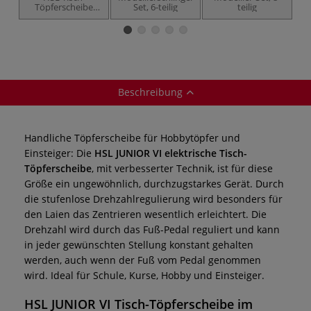
Töpferscheibe
Set, 6-teilig
teilig
M
Profi T-45
Beschreibung
Handliche Töpferscheibe für Hobbytöpfer und
Einsteiger: Die
HSL JUNIOR VI elektrische Tisch-
Töpferscheibe
, mit verbesserter Technik, ist für diese
Größe ein ungewöhnlich, durchzugstarkes Gerät. Durch
die stufenlose Drehzahlregulierung wird besonders für
den Laien das Zentrieren wesentlich erleichtert. Die
Drehzahl wird durch das Fuß-Pedal reguliert und kann
in jeder gewünschten Stellung konstant gehalten
werden, auch wenn der Fuß vom Pedal genommen
wird. Ideal für Schule, Kurse, Hobby und Einsteiger.
HSL JUNIOR VI Tisch-Töpferscheibe
im