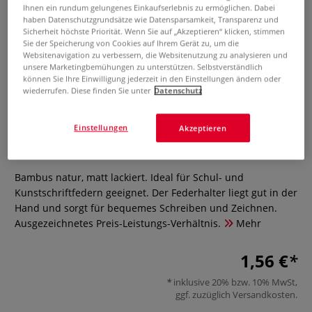
Ihnen ein rundum gelungenes Einkaufserlebnis zu ermöglichen. Dabei
haben Datenschutzgrundsätze wie Datensparsamkeit, Transparenz und
Sicherheit höchste Priorität. Wenn Sie auf „Akzeptieren“ klicken, stimmen
Sie der Speicherung von Cookies auf Ihrem Gerät zu, um die
Websitenavigation zu verbessern, die Websitenutzung zu analysieren und
unsere Marketingbemühungen zu unterstützen. Selbstverständlich
können Sie Ihre Einwilligung jederzeit in den Einstellungen ändern oder
wiederrufen. Diese finden Sie unter
Datenschutz
Holzfederhalter Bambus-Natur
Einstellungen
Akzeptieren
0 Bewertungen
Bambus natur, matt lackiert. Ideal für Schul- und
Kunstschriftfedern geeignet. Der Federhalter liegt gut in der
Hand und sorgt für bequemes Schreiben und Zeichnen.
Ausgezeichnetes Preis-Leistungs-Verhältnis.
Mehr
1,56 €
inklusive 20% bzw. 10% MwSt,
ggf. zuzüglich
Versandkosten
.