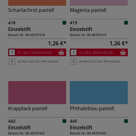
Scharlachrot pastell
Magenta pastell
418
419
Einzelstift
Einzelstift
Bestell-Nr.
08-48787418
Bestell-Nr.
08-48787419
1,26 €
1,26 €
In den Warenkorb
In den Warenkorb
Artikel auf den Merkzettel
Artikel auf den Merkzettel
Krapplack pastell
Phthaloblau pastell
442
445
Einzelstift
Einzelstift
Bestell-Nr.
08-48787442
Bestell-Nr.
08-48787445