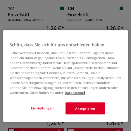
101
104
Einzelstift
Einzelstift
Bestell-Nr.
08-48787101
Bestell-Nr.
08-48787104
1,26 €
1,26 €
In den Warenkorb
In den Warenkorb
Schön, dass Sie sich für uns entschieden haben!
Artikel auf den Merkzettel
Artikel auf den Merkzettel
Liebe Gerstaecker Kunden, uns und unseren Partnern liegt viel daran,
Ihnen ein rundum gelungenes Einkaufserlebnis zu ermöglichen. Dabei
haben Datenschutzgrundsätze wie Datensparsamkeit, Transparenz und
Sicherheit höchste Priorität. Wenn Sie auf „Akzeptieren“ klicken, stimmen
Sie der Speicherung von Cookies auf Ihrem Gerät zu, um die
Websitenavigation zu verbessern, die Websitenutzung zu analysieren und
unsere Marketingbemühungen zu unterstützen. Selbstverständlich
können Sie Ihre Einwilligung jederzeit in den Einstellungen ändern oder
Kadmiumgelb hell
Kadmiumgelb dunkel
wiederrufen. Diese finden Sie unter
Datenschutz
105
108
Einstellungen
Einzelstift
Einzelstift
Akzeptieren
Bestell-Nr.
08-48787105
Bestell-Nr.
08-48787108
1,26 €
1,26 €