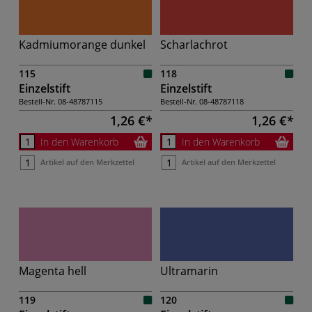
Kadmiumorange dunkel
Scharlachrot
115
118
Einzelstift
Einzelstift
Bestell-Nr.
08-48787115
Bestell-Nr.
08-48787118
1,26 €
1,26 €
In den Warenkorb
In den Warenkorb
Artikel auf den Merkzettel
Artikel auf den Merkzettel
Magenta hell
Ultramarin
119
120