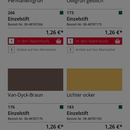
Permanentgrün
Olivgrün gelblich
266
173
Einzelstift
Einzelstift
Bestell-Nr.
08-48787266
Bestell-Nr.
08-48787173
1,26 €
1,26 €
In den Warenkorb
In den Warenkorb
Artikel auf den Merkzettel
Artikel auf den Merkzettel
Van-Dyck-Braun
Lichter ocker
176
183
Einzelstift
Einzelstift
Bestell-Nr.
08-48787176
Bestell-Nr.
08-48787183
1,26 €
1,26 €