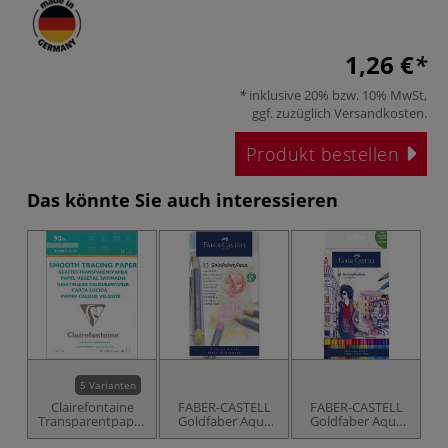
1,26 €
inklusive 20% bzw. 10% MwSt,
ggf. zuzüglich
Versandkosten
.
Produkt bestellen
Das könnte Sie auch interessieren
5 Varianten
Clairefontaine
FABER-CASTELL
FABER-CASTELL
Transparentpapier
Goldfaber Aqua
Goldfaber Aqua
90/95g
Aquarellstift,
Dual Marker 18er-