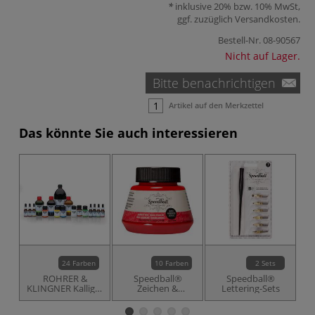
inklusive 20% bzw. 10% MwSt,
ggf. zuzüglich
Versandkosten
.
Bestell-Nr.
08-90567
Nicht auf Lager.
Bitte benachrichtigen
Artikel auf den Merkzettel
Das könnte Sie auch interessieren
24 Farben
10 Farben
2 Sets
ROHRER &
Speedball®
Speedball®
KLINGNER Kalligrafie-
Zeichen &
Lettering-Sets
und
Kalligrafie
Zeichentusche
Acryltusche