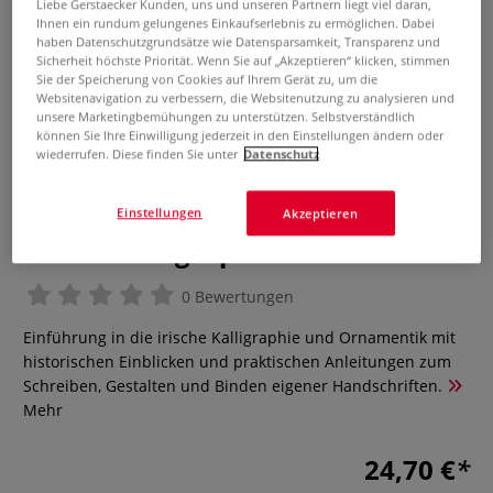
Liebe Gerstaecker Kunden, uns und unseren Partnern liegt viel daran,
Ihnen ein rundum gelungenes Einkaufserlebnis zu ermöglichen. Dabei
haben Datenschutzgrundsätze wie Datensparsamkeit, Transparenz und
Sicherheit höchste Priorität. Wenn Sie auf „Akzeptieren“ klicken, stimmen
Sie der Speicherung von Cookies auf Ihrem Gerät zu, um die
Websitenavigation zu verbessern, die Websitenutzung zu analysieren und
unsere Marketingbemühungen zu unterstützen. Selbstverständlich
können Sie Ihre Einwilligung jederzeit in den Einstellungen ändern oder
wiederrufen. Diese finden Sie unter
Datenschutz
Einstellungen
Akzeptieren
Irische Kalligraphie
0 Bewertungen
Einführung in die irische Kalligraphie und Ornamentik mit
historischen Einblicken und praktischen Anleitungen zum
Schreiben, Gestalten und Binden eigener Handschriften.
Mehr
24,70 €