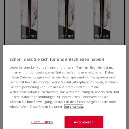
Schön, dass Sie sich für uns entschieden haben!
Liebe Gerstaecker Kunden, uns und unseren Partnern liegt viel daran,
KAGALOVSKA by da Vinci BLACK &
Ihnen ein rundum gelungenes Einkaufserlebnis zu ermöglichen. Dabei
WHITE SIGNATURE EDITION, Serie
haben Datenschutzgrundsätze wie Datensparsamkeit, Transparenz und
Sicherheit höchste Priorität. Wenn Sie auf „Akzeptieren“ klicken, stimmen
11492
Sie der Speicherung von Cookies auf Ihrem Gerät zu, um die
Websitenavigation zu verbessern, die Websitenutzung zu analysieren und
unsere Marketingbemühungen zu unterstützen. Selbstverständlich
0 Bewertungen
können Sie Ihre Einwilligung jederzeit in den Einstellungen ändern oder
wiederrufen. Diese finden Sie unter
Datenschutz
Der da Vinci BLACK & WHITE SIGNATURE EDITION
Verwaschpinsel, Serie 11492 ist ideal geeignet für die
Aquarellmalerei. In Zusammenarbeit mit der Künstlerin
Einstellungen
Akzeptieren
Victoria Kagalovska zusammengestellt.
Mehr