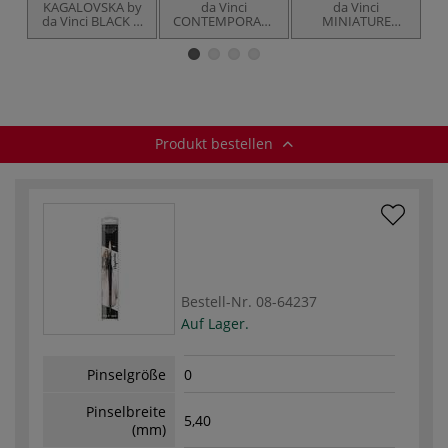
KAGALOVSKA by
da Vinci
da Vinci
da Vinci BLACK &
CONTEMPORARY
MINIATURE
WHITE
LANDSCAPE SET
MAESTRO Set,
SIGNATURE
by Ari de Goes Jr.,
Serie 76
EDITION-Set,
Serie 4146
Serie 11492
Produkt bestellen
Bestell-Nr.
08-64237
Auf Lager.
Pinselgröße
0
Pinselbreite
5,40
(mm)