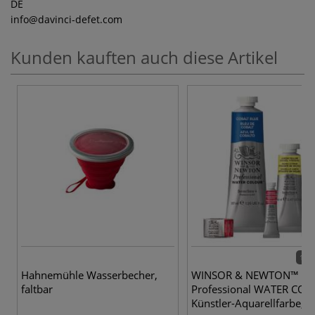
DE
info
@davinci-defet.com
Kunden kauften auch diese Artikel
115 
Hahnemühle Wasserbecher,
WINSOR & NEWTON™
faltbar
Professional WATER CO
Künstler-Aquarellfarbe, e