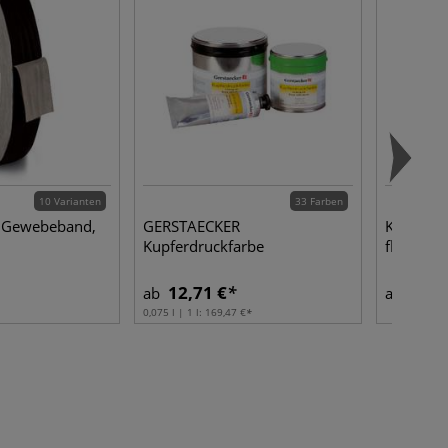
10 Varianten
33 Farben
e Gewebeband,
GERSTAECKER
KIRSCHEN 
Kupferdruckfarbe
flach
12,71 €
35,2
ab
ab
0,075 l | 1 l:
169,47 €