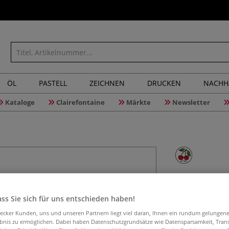
ÖL
PASTELL
ZEICHNEN
DRUCKEN
NACHH
Kataloge
Clairefontaine
Märkte
Newsletter
KIRSCHEN 
ss Sie sich für uns entschieden haben!
aecker Kunden, uns und unseren Partnern liegt viel daran, Ihnen ein rundum gelungen
Deutsche Spitzen
ebnis zu ermöglichen. Dabei haben Datenschutzgrundsätze wie Datensparsamkeit, Tra
hervorragender S