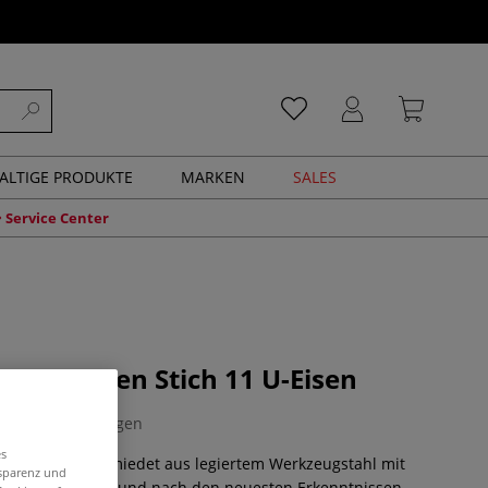
ALTIGE PRODUKTE
MARKEN
SALES
Service Center
Hohl-Eisen Stich 11 U-Eisen
0 Bewertungen
es
qualität, geschmiedet aus legiertem Werkzeugstahl mit
nsparenz und
chnitthaltigkeit und nach den neuesten Erkenntnissen