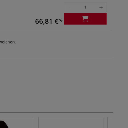
-
+
66,81 €
weichen.