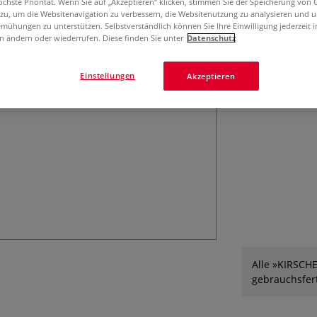
öchste Priorität. Wenn Sie auf „Akzeptieren“ klicken, stimmen Sie der Speicherung von 
wärmebehandelt.
 zu, um die Websitenavigation zu verbessern, die Websitenutzung zu analysieren und 
mühungen zu unterstützen. Selbstverständlich können Sie Ihre Einwilligung jederzeit 
n ändern oder wiederrufen. Diese finden Sie unter
Datenschutz
Einstellungen
Akzeptieren
Alle »KIRSCH
gebrauchsfert