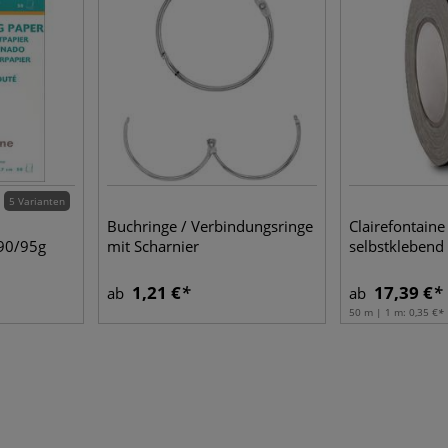
5 Varianten
Buchringe / Verbindungsringe
Clairefontain
 90/95g
mit Scharnier
selbstklebend
1,21 €
17,39 €
ab
ab
50 m | 1 m:
0,35 €