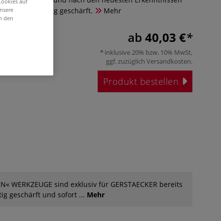
Cookies auf
 Gebrauchsfertig geschärft.
Mehr
unsere
in den
ab
40,03 €
inklusive 20% bzw. 10% MwSt,
ggf. zuzüglich
Versandkosten
.
Produkt bestellen
EN« WERKZEUGE sind exklusiv für GERSTAECKER bereits
ig geschärft und sofort ...
Mehr