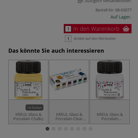
ggf. zuzüglich
Versandkosten
.
Bestell-Nr.
08-63077
Auf Lager.
In den Warenkorb
Artikel auf den Merkzettel
Das könnte Sie auch interessieren
14 Farben
KREUL Glass &
KREUL Glass &
KREUL Glass &
M
Porcelain Chalky
Porcelain Clear
Porcelain
Set
Farbverdünner
S