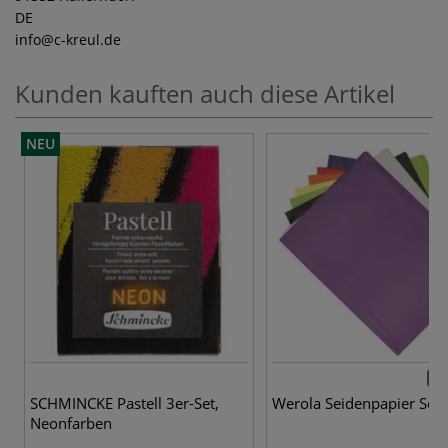
DE
info
@c-kreul.de
Kunden kauften auch diese Artikel
NEU
10 
SCHMINCKE Pastell 3er-Set,
Werola Seidenpapier Sea 
Neonfarben