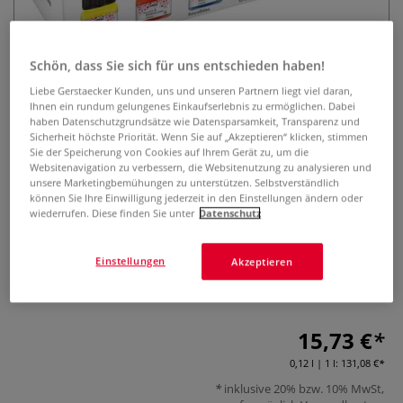
Schön, dass Sie sich für uns entschieden haben!
Liebe Gerstaecker Kunden, uns und unseren Partnern liegt viel daran,
Ihnen ein rundum gelungenes Einkaufserlebnis zu ermöglichen. Dabei
haben Datenschutzgrundsätze wie Datensparsamkeit, Transparenz und
Sicherheit höchste Priorität. Wenn Sie auf „Akzeptieren“ klicken, stimmen
KREUL Glass & Porcelain Classic
Sie der Speicherung von Cookies auf Ihrem Gerät zu, um die
Websitenavigation zu verbessern, die Websitenutzung zu analysieren und
Set
unsere Marketingbemühungen zu unterstützen. Selbstverständlich
können Sie Ihre Einwilligung jederzeit in den Einstellungen ändern oder
wiederrufen. Diese finden Sie unter
Datenschutz
0 Bewertungen
Klassisches Set aus sechs Glas- und Porzellanfarben
Einstellungen
Akzeptieren
inklusive Pinsel. Sorgt für glänzende, hochwertige
Ergebnisse auf glatten Oberflächen.
Mehr
15,73 €
0,12 l | 1 l:
131,08 €
inklusive 20% bzw. 10% MwSt,