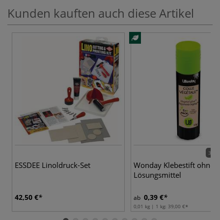
Kunden kauften auch diese Artikel
3 Va
ESSDEE Linoldruck-Set
Wonday Klebestift ohne
Lösungsmittel
42,50 €
0,39 €
ab
0,01 kg | 1 kg:
39,00 €