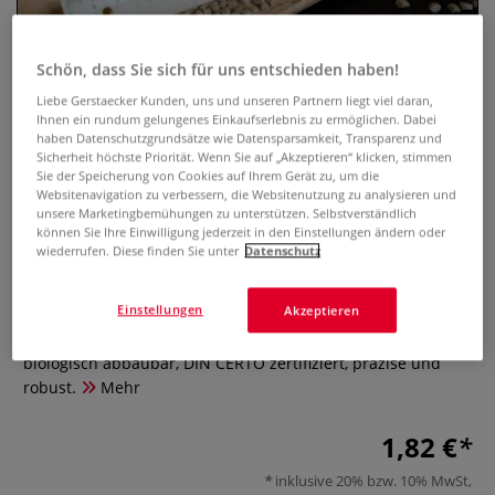
Schön, dass Sie sich für uns entschieden haben!
Liebe Gerstaecker Kunden, uns und unseren Partnern liegt viel daran,
Ihnen ein rundum gelungenes Einkaufserlebnis zu ermöglichen. Dabei
haben Datenschutzgrundsätze wie Datensparsamkeit, Transparenz und
Sicherheit höchste Priorität. Wenn Sie auf „Akzeptieren“ klicken, stimmen
Sie der Speicherung von Cookies auf Ihrem Gerät zu, um die
Websitenavigation zu verbessern, die Websitenutzung zu analysieren und
unsere Marketingbemühungen zu unterstützen. Selbstverständlich
können Sie Ihre Einwilligung jederzeit in den Einstellungen ändern oder
KUM® Biofibre® Lineal
wiederrufen. Diese finden Sie unter
Datenschutz
0 Bewertungen
Einstellungen
Akzeptieren
Nachhaltiges Lineal aus 97 % biobasiertem Kunststoff,
biologisch abbaubar, DIN CERTO zertifiziert, präzise und
robust.
Mehr
1,82 €
inklusive 20% bzw. 10% MwSt,