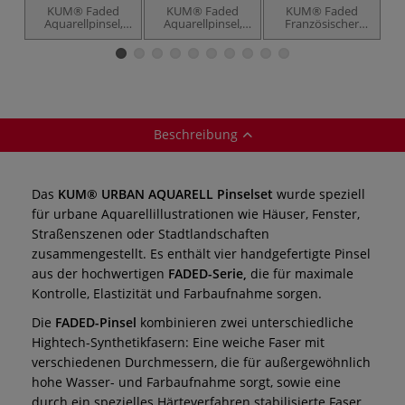
KUM® Faded
KUM® Faded
KUM® Faded
Aquarellpinsel,
Aquarellpinsel,
Französischer
rund
flach
Aquarellpinsel,
"French Rund"
Beschreibung
Das
KUM® URBAN AQUARELL Pinselset
wurde speziell
für urbane Aquarellillustrationen wie Häuser, Fenster,
Straßenszenen oder Stadtlandschaften
zusammengestellt. Es enthält vier handgefertigte Pinsel
aus der hochwertigen
FADED-Serie,
die für maximale
Kontrolle, Elastizität und Farbaufnahme sorgen.
Die
FADED-Pinsel
kombinieren zwei unterschiedliche
Hightech-Synthetikfasern: Eine weiche Faser mit
verschiedenen Durchmessern, die für außergewöhnlich
hohe Wasser- und Farbaufnahme sorgt, sowie eine
durch ein spezielles Härteverfahren stabilisierte Faser,