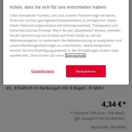
Schön, dass Sie sich für uns entschieden haben!
Liebe Gerstaecker Kunden, uns und unseren Partnern liegt viel daran,
Ihnen ein rundum gelungenes Einkaufserlebnis zu ermöglichen. Dabei
haben Datenschutzgrundsätze wie Datensparsamkeit, Transparenz und
Sicherheit höchste Priorität. Wenn Sie auf „Akzeptieren“ klicken, stimmen
Sie der Speicherung von Cookies auf Ihrem Gerät zu, um die
Websitenavigation zu verbessern, die Websitenutzung zu analysieren und
unsere Marketingbemühungen zu unterstützen. Selbstverständlich
Klebepunkte gold und silber
können Sie Ihre Einwilligung jederzeit in den Einstellungen ändern oder
wiederrufen. Diese finden Sie unter
Datenschutz
0 Bewertungen
Einstellungen
Akzeptieren
Klebepunkte gold und silber mit verschiedenen
Durchmessern. Ideal zum Dekorieren, Bekleben, Verzieren
etc. Erhältlich in Packungen mit 8 Bogen.
Mehr
4,34 €
inklusive 20% bzw. 10% MwSt,
ggf. zuzüglich
Versandkosten
.
Bestell-Nr.
08-49640