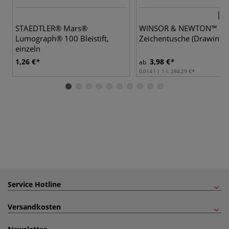
26 
STAEDTLER® Mars®
WINSOR & NEWTON™
Lumograph® 100 Bleistift,
Zeichentusche (Drawing I
einzeln
1,26 €
3,98 €
ab
0,014 l | 1 l:
284,29 €
Service Hotline
Versandkosten