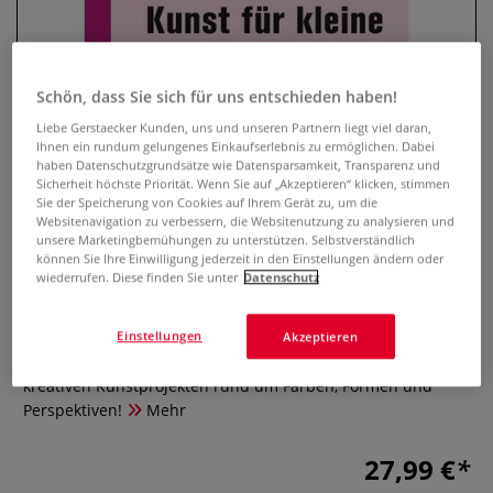
Schön, dass Sie sich für uns entschieden haben!
Liebe Gerstaecker Kunden, uns und unseren Partnern liegt viel daran,
Ihnen ein rundum gelungenes Einkaufserlebnis zu ermöglichen. Dabei
haben Datenschutzgrundsätze wie Datensparsamkeit, Transparenz und
Sicherheit höchste Priorität. Wenn Sie auf „Akzeptieren“ klicken, stimmen
Sie der Speicherung von Cookies auf Ihrem Gerät zu, um die
Websitenavigation zu verbessern, die Websitenutzung zu analysieren und
unsere Marketingbemühungen zu unterstützen. Selbstverständlich
Kunst für kleine Künstler
können Sie Ihre Einwilligung jederzeit in den Einstellungen ändern oder
wiederrufen. Diese finden Sie unter
Datenschutz
0 Bewertungen
Dreidimensionales Gestalten, Druckwerkstatt und Malen zur
Einstellungen
Akzeptieren
Musik - So begeistern Sie Ihre Schüler mit tollen und
kreativen Kunstprojekten rund um Farben, Formen und
Perspektiven!
Mehr
27,99 €