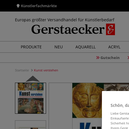
Künstlerfachmärkte
Europas größter Versandhandel für Künstlerbedarf
PRODUKTE
NEU
AQUARELL
ACRYL
Gutschein
Startseite
Kunst verstehen
Schön, da
Liebe Gerst
Einkaufserl
Sicherheit h
Ihrem Gerät