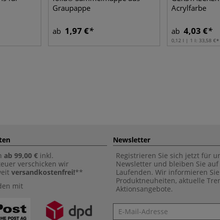
Graupappe
Acrylfarbe
1,97 €
4,03 €
ab
ab
0,12 l | 1 l:
33,58 €
ten
Newsletter
n
ab 99,00 €
inkl.
Registrieren Sie sich jetzt für 
euer verschicken wir
Newsletter und bleiben Sie au
weit
versandkostenfrei!
**
Laufenden. Wir informieren Sie
Produktneuheiten, aktuelle Tr
den mit
Aktionsangebote.
Newsletter