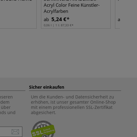
Acryl Color Feine Künstler-
Acrylfarben
5,24 €
5,50
ab
ab
0,06 l | 1 l:
87,33 €
Sicher einkaufen
unseren
Um die Kunden- und Datensicherheit zu
f dem
erhöhen, ist unser gesamter Online-Shop
 über
mit einem professionellen SSL-Zertifikat
ends und
abgesichert.