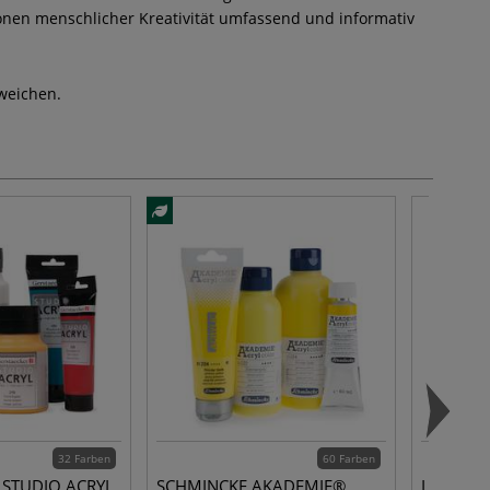
onen menschlicher Kreativität umfassend und informativ
weichen.
32 Farben
60 Farben
 STUDIO ACRYL
SCHMINCKE AKADEMIE®
I LOVE A