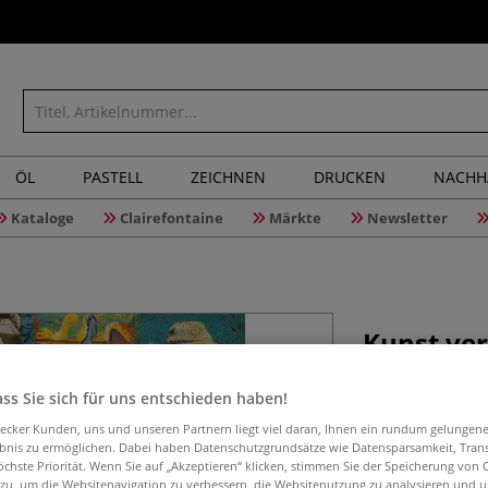
ÖL
PASTELL
ZEICHNEN
DRUCKEN
NACHH
Kataloge
Clairefontaine
Märkte
Newsletter
Kunst ve
ss Sie sich für uns entschieden haben!
Für Kunstbegeist
aecker Kunden, uns und unseren Partnern liegt viel daran, Ihnen ein rundum gelungen
ebnis zu ermöglichen. Dabei haben Datenschutzgrundsätze wie Datensparsamkeit, Tra
die Geheimnisse 
öchste Priorität. Wenn Sie auf „Akzeptieren“ klicken, stimmen Sie der Speicherung von 
Epochen, Stile, 
 zu, um die Websitenavigation zu verbessern, die Websitenutzung zu analysieren und 