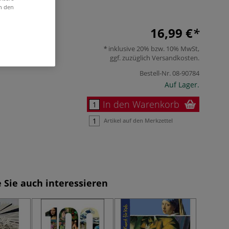
Mehr
in den
16,99 €
inklusive 20% bzw. 10% MwSt,
ggf. zuzüglich
Versandkosten
.
Bestell-Nr.
08-90784
Auf Lager.
In den Warenkorb
Artikel auf den Merkzettel
 Sie auch interessieren