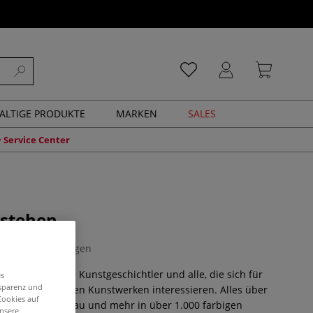
ALTIGE PRODUKTE
MARKEN
SALES
Service Center
rstehen
0 Bewertungen
erte, angehende Kunstgeschichtler und alle, die sich für
es
nsparenz und
hinter berühmten Kunstwerken interessieren. Alles über
Cookies auf
Bildsprache, Aufbau und mehr in über 1.000 farbigen
unsere