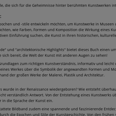
le, die sich für die Geheimnisse hinter berühmten Kunstwerken in
:
epochen und -stile entwickeln möchten, um Kunstwerke in Museen 
öchten, wie Farben, Formen und Komposition die Wirkung eines Ku
tiven Einführung suchen, die Kunst in ihren historischen, kulturel
unde" und "architektonische Highlights" bietet dieses Buch einen um
 sich bereit, die Welt der Kunst mit anderen Augen zu sehen!
undlagen zum richtigen Kunstverständnis, informativ und leicht v
 eines Werkes über die Symbolik der angewandten Formen und Moti
anhand der großen Werke der Malerei, Plastik und Architektur.
as wurde in der Renaissance wiedergeboren? Wie entsteht überhau
eicht verständlich Antwort. Von der Entstehung eines Kunstwerks
r in die Sprache der Kunst ein.
estattete Bildband zudem eine spannende und faszinierende Entde
durch die Epochen und Stile der Kunstgeschichte. Von den frühen 