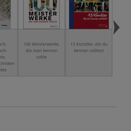
uch,
100 Meisterwerke,
13 Künstler, die du
13 Kuns
uch -
die man kennen
kennen solltest
kenn
te,
sollte
chniken
ekte