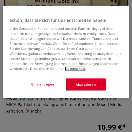
Schön, dass Sie sich für uns entschieden haben!
Liebe Gerstaecker Kunden, uns und unseren Partnern liegt viel daran,
Ihnen ein rundum gelungenes Einkaufserlebnis zu ermöglichen. Dabei
haben Datenschutzgrundsätze wie Datensparsamkeit, Transparenz und
Sicherheit höchste Priorität. Wenn Sie auf „Akzeptieren“ klicken, stimmen
Sie der Speicherung von Cookies auf Ihrem Gerät zu, um die
Websitenavigation zu verbessern, die Websitenutzung zu analysieren und
unsere Marketingbemühungen zu unterstützen. Selbstverständlich
können Sie Ihre Einwilligung jederzeit in den Einstellungen ändern oder
Kuretake MICA™ Brilliant Metallic
wiederrufen. Diese finden Sie unter
Datenschutz
Tinte, 60 ml
Einstellungen
Akzeptieren
0 Bewertungen
Metallisch schimmernde Pigmenttinte von Kuretake mit
MICA Partikeln für Kalligrafie, Illustration und Mixed Media
Arbeiten.
Mehr
10,99 €