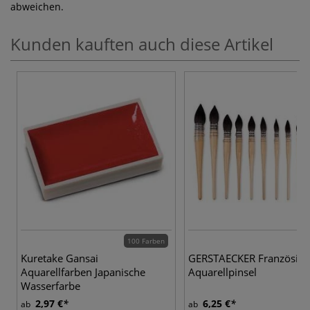
abweichen.
Kunden kauften auch diese Artikel
100 Farben
13
Kuretake Gansai
GERSTAECKER Französisc
Aquarellfarben Japanische
Aquarellpinsel
Wasserfarbe
2,97 €
6,25 €
ab
ab