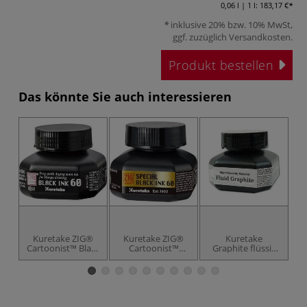
0,06 l | 1 l:
183,17 €
inklusive 20% bzw. 10% MwSt,
ggf. zuzüglich
Versandkosten
.
Produkt bestellen
Das könnte Sie auch interessieren
Kuretake ZIG®
Kuretake ZIG®
Kuretake
Cartoonist™ Black
Cartoonist™
Graphite flüssig
Ink, 60 ml
SPECIAL BLACK
60 g
INK 60