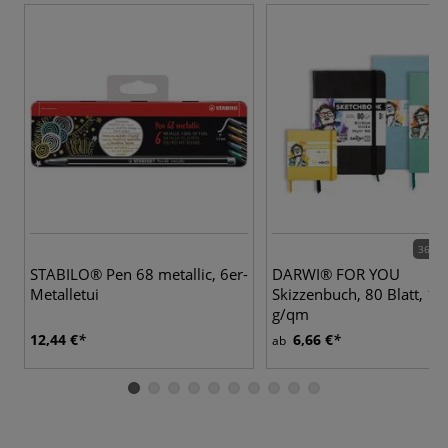
36 Va
STABILO® Pen 68 metallic, 6er-
DARWI® FOR YOU
Metalletui
Skizzenbuch, 80 Blatt, 14
g/qm
12,44 €
6,66 €
ab