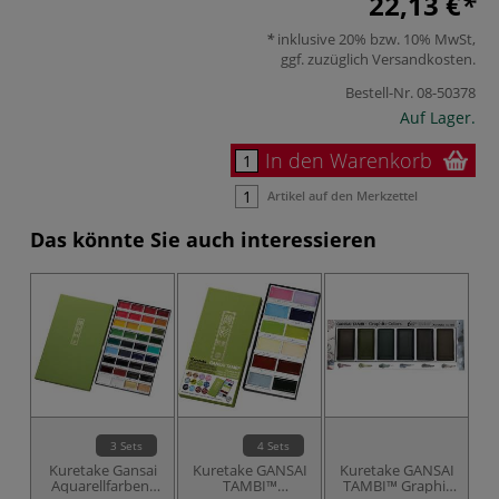
22,13 €
inklusive 20% bzw. 10% MwSt,
ggf. zuzüglich
Versandkosten
.
Bestell-Nr.
08-50378
Auf Lager.
In den Warenkorb
Artikel auf den Merkzettel
Das könnte Sie auch interessieren
3 Sets
4 Sets
Kuretake Gansai
Kuretake GANSAI
Kuretake GANSAI
K
Aquarellfarben-
TAMBI™
TAMBI™ Graphit