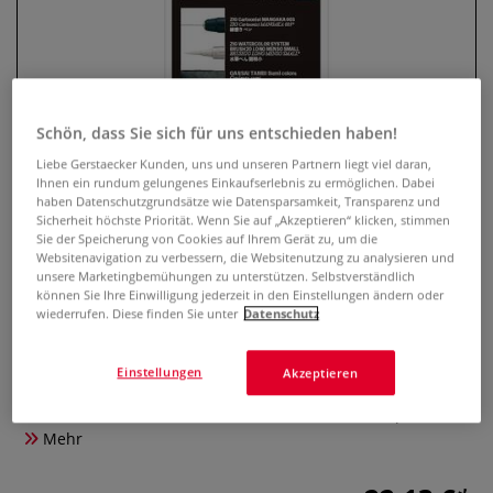
Schön, dass Sie sich für uns entschieden haben!
Liebe Gerstaecker Kunden, uns und unseren Partnern liegt viel daran,
Ihnen ein rundum gelungenes Einkaufserlebnis zu ermöglichen. Dabei
haben Datenschutzgrundsätze wie Datensparsamkeit, Transparenz und
Sicherheit höchste Priorität. Wenn Sie auf „Akzeptieren“ klicken, stimmen
Sie der Speicherung von Cookies auf Ihrem Gerät zu, um die
Kuretake ZIG® Illustration
Websitenavigation zu verbessern, die Websitenutzung zu analysieren und
Aquarell Set
unsere Marketingbemühungen zu unterstützen. Selbstverständlich
können Sie Ihre Einwilligung jederzeit in den Einstellungen ändern oder
wiederrufen. Diese finden Sie unter
Datenschutz
0 Bewertungen
Illustrationsset von Kuretake ZIG® mit Fineliner,
Einstellungen
Akzeptieren
Wassertankpinsel, Gansai Tambi Aquarellfarben in Sumi
Blue, Aurora Red und Aurora Violet sowie Mischnäpfchen.
Mehr