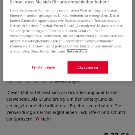
Schön, dass Sie sich für uns entschieden haben!
Liebe Gerstaecker Kunden, uns und unseren Partnern liegt viel daran,
Ihnen ein rundum gelungenes Einkaufserlebnis zu ermöglichen. Dabei
haben Datenschutzgrundsätze wie Datensparsamkeit, Transparenz und
Sicherheit höchste Priorität. Wenn Sie auf „Akzeptieren“ klicken, stimmen
Sie der Speicherung von Cookies auf Ihrem Gerät zu, um die
Websitenavigation zu verbessern, die Websitenutzung zu analysieren und
unsere Marketingbemühungen zu unterstützen. Selbstverständlich
können Sie Ihre Einwilligung jederzeit in den Einstellungen ändern oder
LEFRANC & BOURGEOIS
wiederrufen. Diese finden Sie unter
Datenschutz
Firnis/Grundierung Malmittel
Vergoldung
Einstellungen
Akzeptieren
0 Bewertungen
Dieses Malmittel lässt sich als Grundierung oder Firnis
verwenden. Als Grundierung, um den Untergrund zu
versiegeln und ein brillanteres Ergebnis zu erhalten. Die
Verwendung als Firnis ergibt einen Lack-Effekt und schützt
vor Spritzern.
Mehr