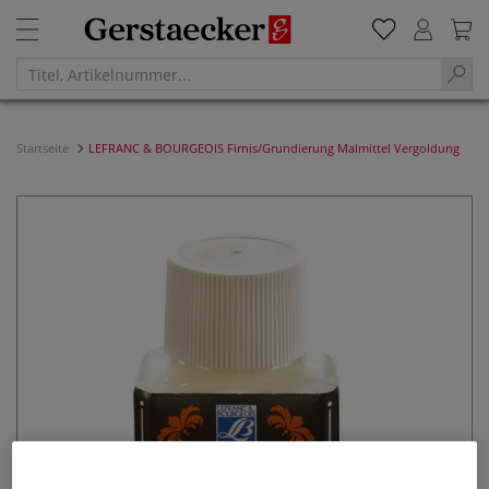
Startseite
LEFRANC & BOURGEOIS Firnis/Grundierung Malmittel Vergoldung