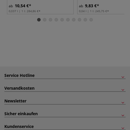
10,54 €
9,83 €
ab
ab
0,037 l | 1 l:
284,86 €
0,04 l | 1 l:
245,75 €
Service Hotline
Versandkosten
Newsletter
Sicher einkaufen
Kundenservice