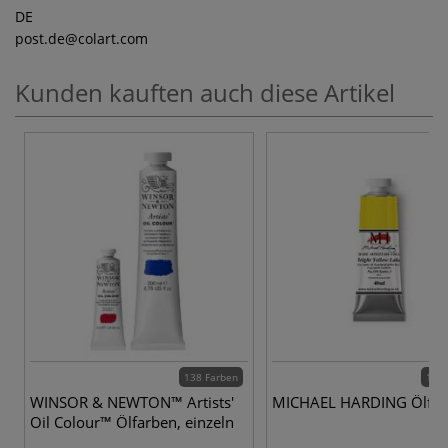
DE
post.de
@colart.com
Kunden kauften auch diese Artikel
138 Farben
120 
WINSOR & NEWTON™ Artists'
MICHAEL HARDING Ölfar
Oil Colour™ Ölfarben, einzeln