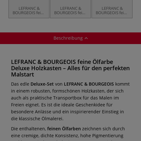
LEFRANC &
LEFRANC &
LEFRANC &
BOURGEOIS feine
BOURGEOIS feine
BOURGEOIS feine
Ölfarbe „The
Ölfarbe „The
Ölfarbe „The Ideal
Starter Kit“-Set
Basics“-Set, 5 x 20
Palette“-Set, 10 x
ml
20 ml
Beschreibung
LEFRANC & BOURGEOIS feine Ölfarbe
Deluxe Holzkasten – Alles für den perfekten
Malstart
Das edle
Deluxe-Set
von
LEFRANC & BOURGEOIS
kommt
in einem robusten, formschönen Holzkasten, der sich
auch als praktische Transportbox für das Malen im
Freien eignet. Es ist die ideale Geschenkidee für
besondere Anlässe und ein inspirierender Einstieg in
die klassische Ölmalerei.
Die enthaltenen,
feinen Ölfarben
zeichnen sich durch
eine cremige, dichte Konsistenz, hohe Pigmentierung