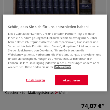
Schön, dass Sie sich für uns entschieden haben!
Liebe Gerstaecker Kunden, uns und unseren Partnern liegt viel daran,
Ihnen ein rundum gelungenes Einkaufserlebnis zu ermöglichen. Dabei
haben Datenschutzgrundsätze wie Datensparsamkeit, Transparenz und
Sicherheit höchste Priorität. Wenn Sie auf „Akzeptieren“ klicken, stimmen
Sie der Speicherung von Cookies auf Ihrem Gerät zu, um die
LEFRANC & BOURGEOIS feine
Websitenavigation zu verbessern, die Websitenutzung zu analysieren und
unsere Marketingbemühungen zu unterstützen. Selbstverständlich
Ölfarbe Deluxe Holzkasten
können Sie Ihre Einwilligung jederzeit in den Einstellungen ändern oder
wiederrufen. Diese finden Sie unter
Datenschutz
0 Bewertungen
Einstellungen
Akzeptieren
Edles Ölfarben-Set im Holzkasten mit 10 Farben, Malmitteln,
Pinseln und Zubehör. Ideal für Atelier, Reisen und als
Geschenk für Malbegeisterte.
Mehr
74,07 €