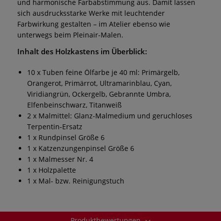
und harmonische Farbabstimmung aus. Damit lassen
sich ausdrucksstarke Werke mit leuchtender
Farbwirkung gestalten – im Atelier ebenso wie
unterwegs beim Pleinair-Malen.
Inhalt des Holzkastens im Überblick:
10 x Tuben feine Ölfarbe je 40 ml: Primärgelb,
Orangerot, Primärrot, Ultramarinblau, Cyan,
Viridiangrün, Ockergelb, Gebrannte Umbra,
Elfenbeinschwarz, Titanweiß
2 x Malmittel: Glanz-Malmedium und geruchloses
Terpentin-Ersatz
1 x Rundpinsel Größe 6
1 x Katzenzungenpinsel Größe 6
1 x Malmesser Nr. 4
1 x Holzpalette
1 x Mal- bzw. Reinigungstuch
Produktbewertungen