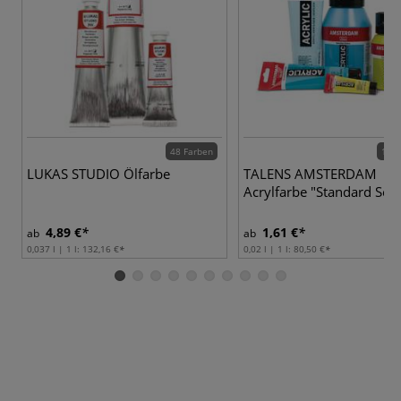
48 Farben
102 
LUKAS STUDIO Ölfarbe
TALENS AMSTERDAM
Acrylfarbe "Standard Seri
4,89 €
1,61 €
ab
ab
0,037 l | 1 l:
132,16 €
0,02 l | 1 l:
80,50 €