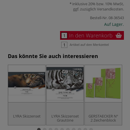
inklusive 20% bzw. 10% MwSt,
ggf. zuzüglich
Versandkosten
.
Bestell-Nr.
08-36543
Auf Lager.
In den Warenkorb
Artikel auf den Merkzettel
Das könnte Sie auch interessieren
LYRA Skizzenset
LYRA Skizzenset
GERSTAECKER Nº
Grautöne
2 Zeichenblock