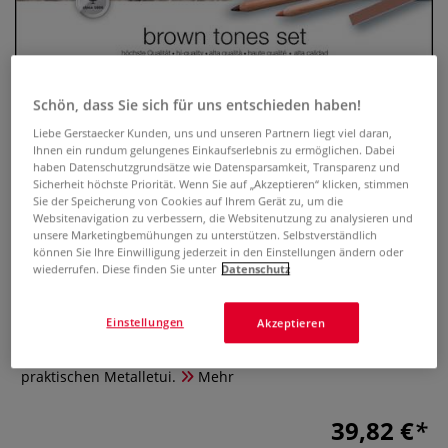
Schön, dass Sie sich für uns entschieden haben!
Liebe Gerstaecker Kunden, uns und unseren Partnern liegt viel daran,
Ihnen ein rundum gelungenes Einkaufserlebnis zu ermöglichen. Dabei
haben Datenschutzgrundsätze wie Datensparsamkeit, Transparenz und
Sicherheit höchste Priorität. Wenn Sie auf „Akzeptieren“ klicken, stimmen
Sie der Speicherung von Cookies auf Ihrem Gerät zu, um die
Websitenavigation zu verbessern, die Websitenutzung zu analysieren und
LYRA Skizzenset Brauntöne, 25-
unsere Marketingbemühungen zu unterstützen. Selbstverständlich
teilig
können Sie Ihre Einwilligung jederzeit in den Einstellungen ändern oder
wiederrufen. Diese finden Sie unter
Datenschutz
0 Bewertungen
Einstellungen
Akzeptieren
Das LYRA Skizzenset Brauntöne enthält 25 hochwertige
Skizzenutensilien. Ideal für zahlreiche Zeichentechniken. Im
praktischen Metalletui.
Mehr
39,82 €