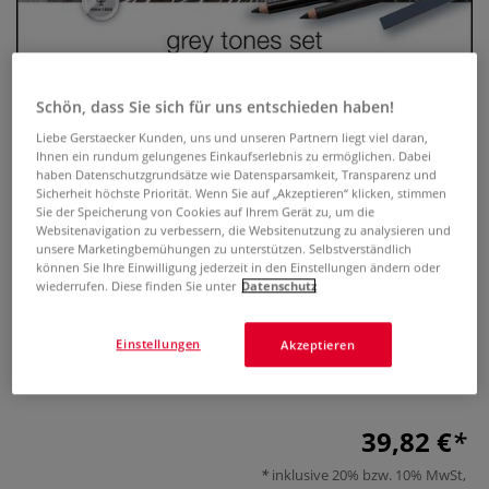
Schön, dass Sie sich für uns entschieden haben!
Liebe Gerstaecker Kunden, uns und unseren Partnern liegt viel daran,
Ihnen ein rundum gelungenes Einkaufserlebnis zu ermöglichen. Dabei
haben Datenschutzgrundsätze wie Datensparsamkeit, Transparenz und
Sicherheit höchste Priorität. Wenn Sie auf „Akzeptieren“ klicken, stimmen
Sie der Speicherung von Cookies auf Ihrem Gerät zu, um die
Websitenavigation zu verbessern, die Websitenutzung zu analysieren und
LYRA Skizzenset Grautöne
unsere Marketingbemühungen zu unterstützen. Selbstverständlich
können Sie Ihre Einwilligung jederzeit in den Einstellungen ändern oder
wiederrufen. Diese finden Sie unter
Datenschutz
0 Bewertungen
Das LYRA Skizzenset Grautöne enthält 25 hochwertige
Einstellungen
Akzeptieren
Skizzenutensilien. Ideal für zahlreiche Zeichentechniken. Im
praktischen Metalletui.
Mehr
39,82 €
inklusive 20% bzw. 10% MwSt,