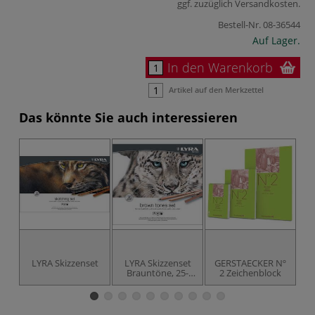
ggf. zuzüglich
Versandkosten
.
Bestell-Nr.
08-36544
Auf Lager.
In den Warenkorb
Artikel auf den Merkzettel
Das könnte Sie auch interessieren
LYRA Skizzenset
LYRA Skizzenset
GERSTAECKER Nº
Brauntöne, 25-
2 Zeichenblock
teilig