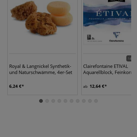
14 Va
Royal & Langnickel Synthetik-
Clairefontaine ETIVAL
und Naturschwämme, 4er-Set
Aquarellblock, Feinkorn
6,24 €
12,64 €
ab