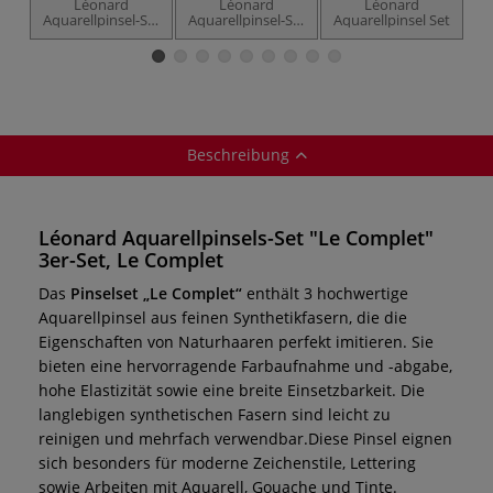
Léonard
Léonard
Léonard
Aquarellpinsel-Set
Aquarellpinsel-Set
Aquarellpinsel Set
"Le Floral" 3er-Set
"La Base" 2er-Set
Fe
Beschreibung
Léonard Aquarellpinsels-Set "Le Complet"
3er-Set, Le Complet
Das
Pinselset „Le Complet“
enthält 3 hochwertige
Aquarellpinsel aus feinen Synthetikfasern, die die
Eigenschaften von Naturhaaren perfekt imitieren. Sie
bieten eine hervorragende Farbaufnahme und -abgabe,
hohe Elastizität sowie eine breite Einsetzbarkeit. Die
langlebigen synthetischen Fasern sind leicht zu
reinigen und mehrfach verwendbar.Diese Pinsel eignen
sich besonders für moderne Zeichenstile, Lettering
sowie Arbeiten mit Aquarell, Gouache und Tinte.