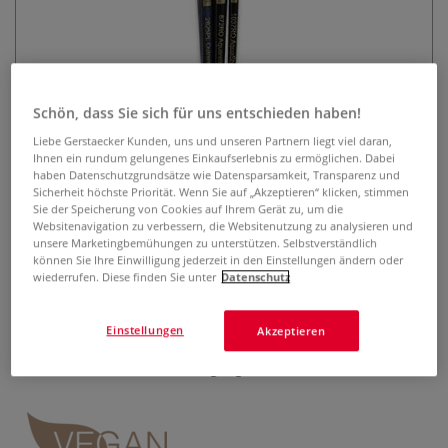
Schön, dass Sie sich für uns entschieden haben!
Liebe Gerstaecker Kunden, uns und unseren Partnern liegt viel daran,
Ihnen ein rundum gelungenes Einkaufserlebnis zu ermöglichen. Dabei
Léonard Aquarellpinsels-Set "Le
haben Datenschutzgrundsätze wie Datensparsamkeit, Transparenz und
Sicherheit höchste Priorität. Wenn Sie auf „Akzeptieren“ klicken, stimmen
Complet" 3er-Set
Sie der Speicherung von Cookies auf Ihrem Gerät zu, um die
Websitenavigation zu verbessern, die Websitenutzung zu analysieren und
0 Bewertungen
unsere Marketingbemühungen zu unterstützen. Selbstverständlich
können Sie Ihre Einwilligung jederzeit in den Einstellungen ändern oder
wiederrufen. Diese finden Sie unter
Datenschutz
Klassisches Aquarell-Pinselset "Le Complet" mit 3
hochwertigen Synthetikpinseln, die in ihren Eigenschaften
Naturhaarpinseln in nichts nachstehen. Optimal für
Einstellungen
Akzeptieren
Aquarell-, Seidenmalerei und Tuschearbeiten. Für feine
Details und sanfte Farbübergänge.
Mehr