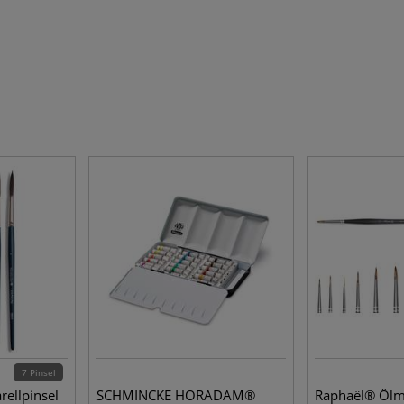
7 Pinsel
ellpinsel
SCHMINCKE HORADAM®
Raphaël® Ölm