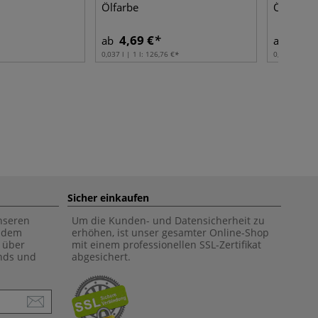
Ölfarbe
Ölfarbe
4,69 €
15,5
ab
ab
0,037 l | 1 l:
126,76 €
0,037 l | 1 l:
Sicher einkaufen
unseren
Um die Kunden- und Datensicherheit zu
f dem
erhöhen, ist unser gesamter Online-Shop
 über
mit einem professionellen SSL-Zertifikat
ends und
abgesichert.