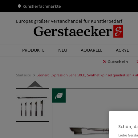
Künstlerfachmärkte
Europas größter Versandhandel für Künstlerbedarf
PRODUKTE
NEU
AQUARELL
ACRYL
Gutschein
Startseite
Léonard Expression Serie 50CB, Synthetikpinsel quadratisch + a
Schön, da
Liebe Gerst