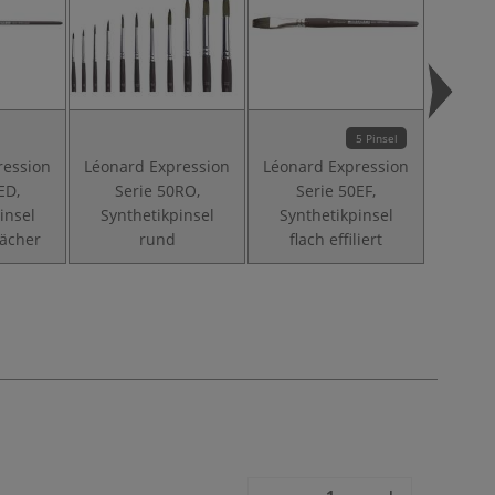
5 Pinsel
ression
Léonard Expression
Léonard Expression
Léonar
ED,
Serie 50RO,
Serie 50EF,
Se
insel
Synthetikpinsel
Synthetikpinsel
Synt
Fächer
rund
flach effiliert
Sä