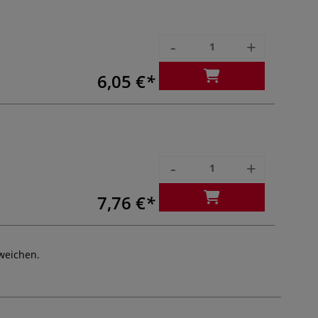
-
+
6,05 €
-
+
7,76 €
weichen.