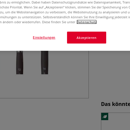
ebnis zu ermöglichen. Dabei haben Datenschutzgrundsätze wie Datensparsamkeit, Tra
öchste Priorität. Wenn Sie auf „Akzeptieren“ klicken, stimmen Sie der Speicherung von 
Léonard Syntheti
 zu, um die Websitenavigation zu verbessern, die Websitenutzung zu analysieren und 
abgeschrägt. Die
mühungen zu unterstützen. Selbstverständlich können Sie Ihre Einwilligung jederzeit 
universell einse
n ändern oder wiederrufen. Diese finden Sie unter
Datenschutz
grauem Stiel.
Einstellungen
Akzeptieren
Das könnte