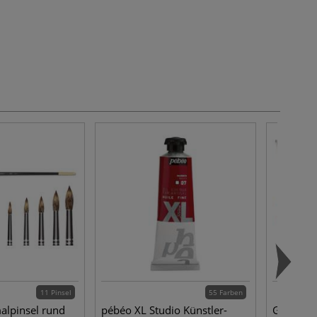
11 Pinsel
55 Farben
alpinsel rund
pébéo XL Studio Künstler-
GAMBLIN 