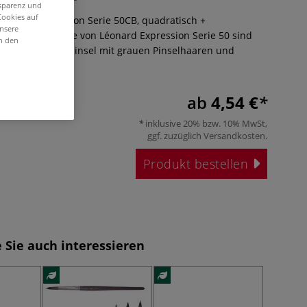
nsparenz und
Cookies auf
kpinsel Expression Serie 50CB, quadratisch +
unsere
 neue Pinselserie von Léonard Expression Serie 50 sind
in den
tzbare Synthetikpinsel mit grauen Pinselhaaren und
Mehr
ab
4,54 €
inklusive 20% bzw. 10% MwSt,
ggf. zuzüglich
Versandkosten
.
Produkt bestellen
 Sie auch interessieren