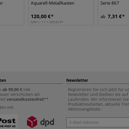
er
Aquarell-Metallkasten
Serie 867
120,00 €
7,31 €
ab
0,09 l | 1 l:
1.333,33 €
ten
Newsletter
n
ab 99,00 €
inkl.
Registrieren Sie sich jetzt für 
euer verschicken wir
Newsletter und bleiben Sie au
weit
versandkostenfrei!
**
Laufenden. Wir informieren Sie
Produktneuheiten, aktuelle Tr
den mit
Aktionsangebote.
Newsletter