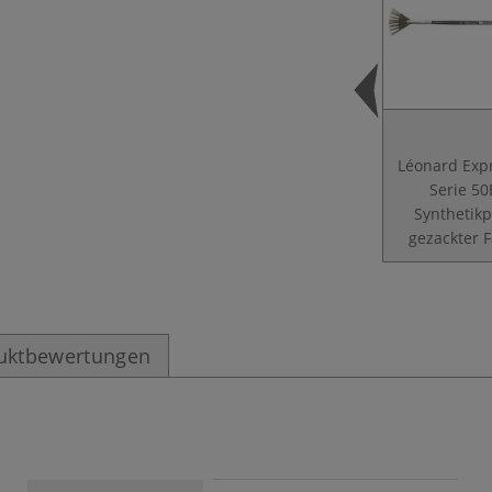
Léonard Exp
Serie 50
Synthetikp
gezackter 
uktbewertungen