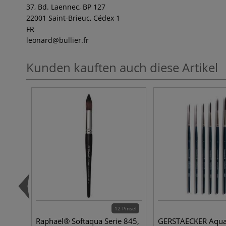
37, Bd. Laennec, BP 127
22001 Saint-Brieuc, Cédex 1
FR
leonard
@bullier.fr
Kunden kauften auch diese Artikel
12 Pinsel
Raphaël® Softaqua Serie 845,
GERSTAECKER Aquar