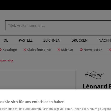
ÖL
PASTELL
ZEICHNEN
DRUCKEN
NACHH
Kataloge
Clairefontaine
Märkte
Newsletter
bgeschrägt
Léonard E
Synthetik
abgeschr
ss Sie sich für uns entschieden haben!
aecker Kunden, uns und unseren Partnern liegt viel daran, Ihnen ein rundum gelungen