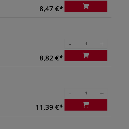
8,47 €
-
+
8,82 €
-
+
11,39 €