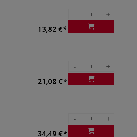
-
+
13,82 €
-
+
21,08 €
-
+
34,49 €