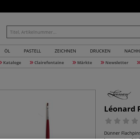
ÖL
PASTELL
ZEICHNEN
DRUCKEN
NACHH
Kataloge
Clairefontaine
Märkte
Newsletter
Léonard R
Dünner Flachpins
langer, roter St