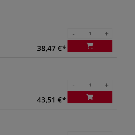
-
+
38,47 €
-
+
43,51 €