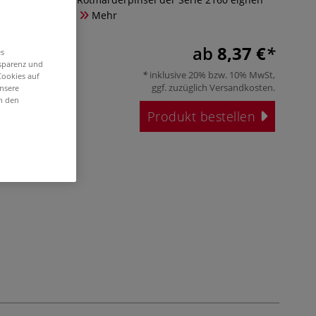
und Acrylmalerei.
Mehr
ab
8,37 €
es
nsparenz und
inklusive 20% bzw. 10% MwSt,
Cookies auf
ggf. zuzüglich
Versandkosten
.
unsere
in den
Produkt bestellen