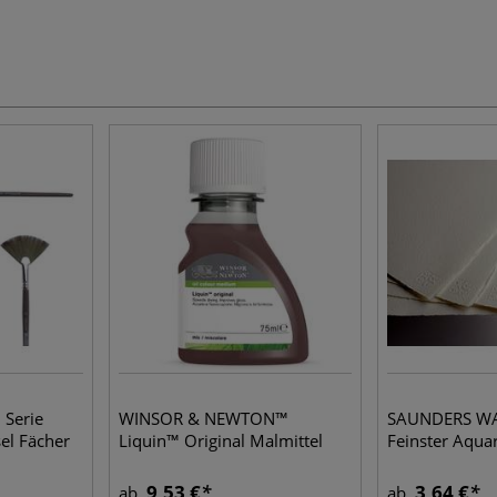
 Serie
WINSOR & NEWTON™
SAUNDERS W
el Fächer
Liquin™ Original Malmittel
Feinster Aquar
9,53 €
3,64 €
ab
ab