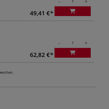
-
+
49,41 €
-
+
62,82 €
weichen.