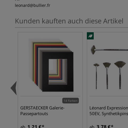
leonard
@bullier.fr
Kunden kauften auch diese Artikel
14 Farben
GERSTAECKER Galerie-
Léonard Expression
Passepartouts
50EV, Synthetikpins
1,21 €
3,78 €
ab
ab