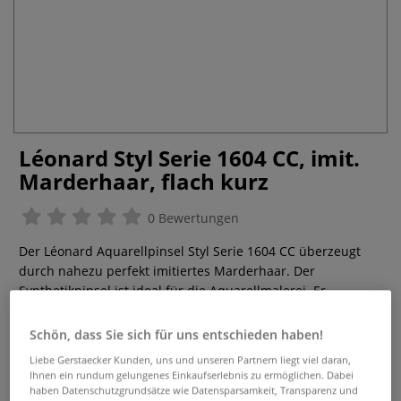
Léonard Styl Serie 1604 CC, imit.
Marderhaar, flach kurz
0 Bewertungen
Der Léonard Aquarellpinsel Styl Serie 1604 CC überzeugt
durch nahezu perfekt imitiertes Marderhaar. Der
Synthetikpinsel ist ideal für die Aquarellmalerei. Er
überzeugt durch eine hohe Elastizität und gute
Farbaufnahme.
Mehr
Schön, dass Sie sich für uns entschieden haben!
Liebe Gerstaecker Kunden, uns und unseren Partnern liegt viel daran,
ab
6,81 €
Ihnen ein rundum gelungenes Einkaufserlebnis zu ermöglichen. Dabei
haben Datenschutzgrundsätze wie Datensparsamkeit, Transparenz und