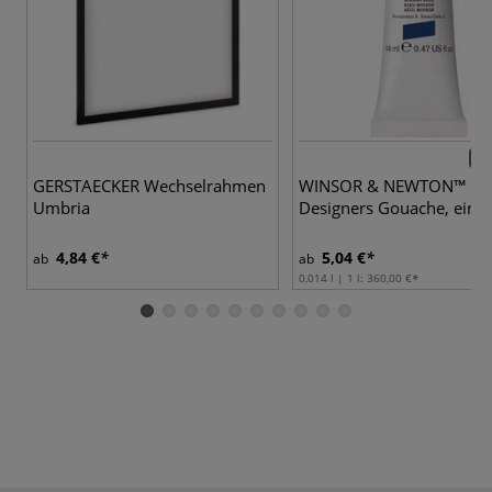
89 
GERSTAECKER Wechselrahmen
WINSOR & NEWTON™
Umbria
Designers Gouache, einze
4,84 €
5,04 €
ab
ab
0,014 l | 1 l:
360,00 €