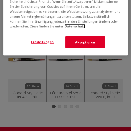
inklusive 20% bzw. 10% MwSt,
Sicherheit höchste Priorität. Wenn Sie auf „Akzeptieren“ klicken, stimmen
ggf. zuzüglich
Versandkosten
.
Sie der Speicherung von Cookies auf Ihrem Gerät zu, um die
Websitenavigation zu verbessern, die Websitenutzung zu analysieren und
unsere Marketingbemühungen zu unterstützen. Selbstverständlich
Produkt bestellen
können Sie Ihre Einwilligung jederzeit in den Einstellungen ändern oder
wiederrufen. Diese finden Sie unter
Datenschutz
Das könnte Sie auch interessieren
Einstellungen
Akzeptieren
10 Pinsel
10 Pinsel
8 Pinsel
Léonard Styl Serie
Léonard Styl Serie
Léonard Styl Serie
1604PL, imit.
1177RO, imit.
1355FP, imiti.
Aq
Marderhaar, flach
Marderhaar
Marderhaar
lang