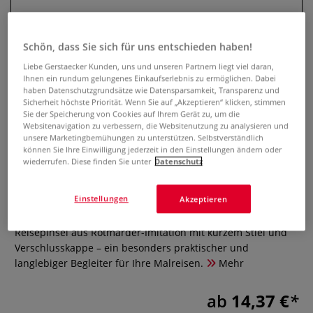
Schön, dass Sie sich für uns entschieden haben!
Liebe Gerstaecker Kunden, uns und unseren Partnern liegt viel daran,
Ihnen ein rundum gelungenes Einkaufserlebnis zu ermöglichen. Dabei
haben Datenschutzgrundsätze wie Datensparsamkeit, Transparenz und
Sicherheit höchste Priorität. Wenn Sie auf „Akzeptieren“ klicken, stimmen
Sie der Speicherung von Cookies auf Ihrem Gerät zu, um die
Websitenavigation zu verbessern, die Websitenutzung zu analysieren und
unsere Marketingbemühungen zu unterstützen. Selbstverständlich
können Sie Ihre Einwilligung jederzeit in den Einstellungen ändern oder
Léonard Taschenpinsel Serie
wiederrufen. Diese finden Sie unter
Datenschutz
1035RO, Rindsohrhaar
Einstellungen
Akzeptieren
0 Bewertungen
Reisepinsel aus Rotmarder-Imitation mit kurzem Stiel und
Verschlusskappe – ein besonders praktischer und
langlebiger Begleiter für Ihre Malreisen.
Mehr
ab
14,37 €