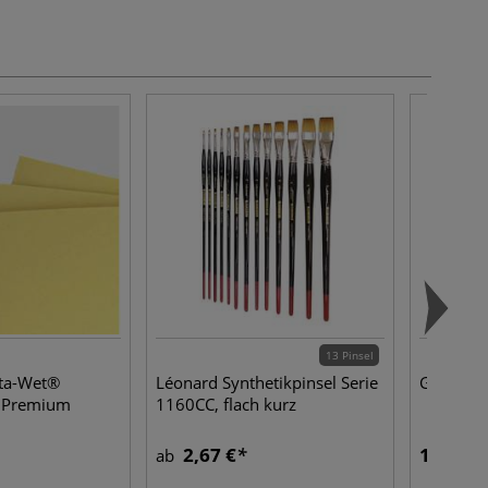
13 Pinsel
ta-Wet®
Léonard Synthetikpinsel Serie
GERSTAE
 Premium
1160CC, flach kurz
2,67 €
12,71 €
ab