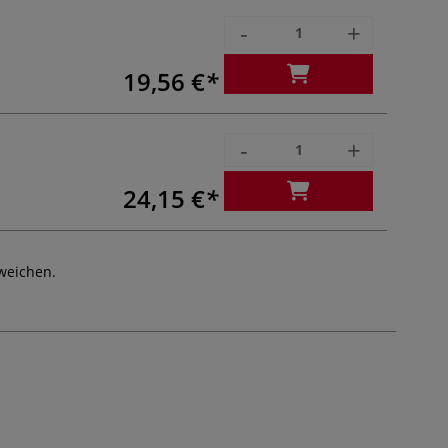
-
+
19,56 €
-
+
24,15 €
weichen.