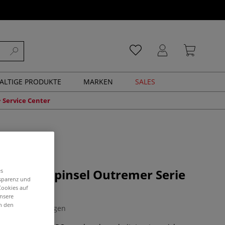
ALTIGE PRODUKTE
MARKEN
SALES
Service Center
ergolderpinsel Outremer Serie
es
nsparenz und
Cookies auf
unsere
in den
0 Bewertungen