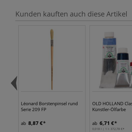
Kunden kauften auch diese Artikel
Léonard Borstenpinsel rund
OLD HOLLAND Class
Serie 209 FP
Künstler-Ölfarbe
8,87 €
6,71 €
ab
ab
0,018 l | 1 l:
372,78 €