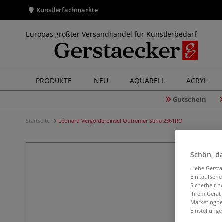
Künstlerfachmärkte
Europas größter Versandhandel für Künstlerbedarf
PRODUKTE
NEU
AQUARELL
ACRYL
Gutschein
Startseite
Léonard Vergolderpinsel Outremer Serie 2361RO
Schön, da
Liebe Gerst
Einkaufserl
Sicherheit h
Ihrem Gerät
Marketingbe
Einstellunge