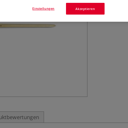
Léonard Aufholzp
Petit Gris-Synthe
Einstellungen
Akzeptieren
fixiert. Zum Fest
Mehr
uktbewertungen