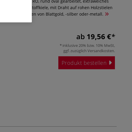
insel Serie 2361RO, rund oval gearbeitet, extraweiches
tikfasern, Kunststoffkiele, mit Draht auf rohen Holzstielen
kehren und Glätten von Blattgold, -silber oder-metall.
ab
19,56 €
inklusive 20% bzw. 10% MwSt,
ggf. zuzüglich
Versandkosten
.
Produkt bestellen