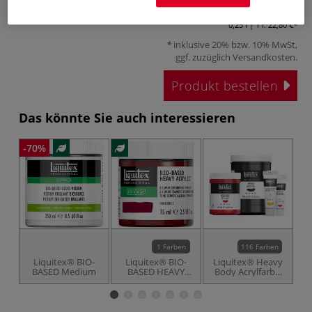
ab
5,70 €
0,25 l | 1 l:
22,80 €
inklusive 20% bzw. 10% MwSt,
ggf. zuzüglich
Versandkosten
.
Produkt bestellen
Das könnte Sie auch interessieren
-70%
1 Farben
116 Farben
Liquitex® BIO-
Liquitex® BIO-
Liquitex® Heavy
BASED Medium
BASED HEAVY
Body Acrylfarbe,
B
BODY Acrylfarbe
einzeln