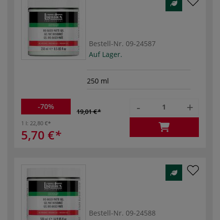
Bestell-Nr.
09-24587
Auf Lager.
250 ml
-
+
-70%
19,01 €
1 l:
22,80 €
5,70 €
Bestell-Nr.
09-24588