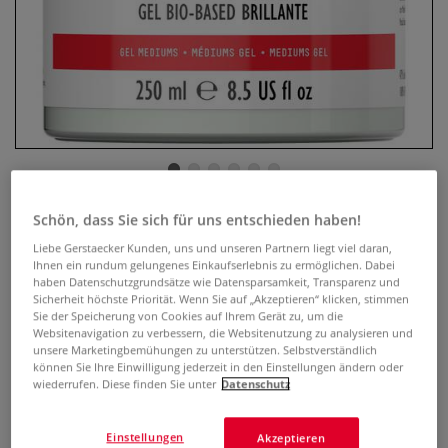
Schön, dass Sie sich für uns entschieden haben!
Liquitex® BIO-BASED Gel
Liebe Gerstaecker Kunden, uns und unseren Partnern liegt viel daran,
Ihnen ein rundum gelungenes Einkaufserlebnis zu ermöglichen. Dabei
0 Bewertungen
haben Datenschutzgrundsätze wie Datensparsamkeit, Transparenz und
Sicherheit höchste Priorität. Wenn Sie auf „Akzeptieren“ klicken, stimmen
Die ideale Wahl für umweltbewusste Künstler, die keine
Sie der Speicherung von Cookies auf Ihrem Gerät zu, um die
Kompromisse bei Qualität und Performance eingehen
Websitenavigation zu verbessern, die Websitenutzung zu analysieren und
möchten. Erhöht die Transparenz und verleiht Acrylfarben
unsere Marketingbemühungen zu unterstützen. Selbstverständlich
können Sie Ihre Einwilligung jederzeit in den Einstellungen ändern oder
mehr Struktur. Glanz- bzw. Matt-Effekt.
Mehr
wiederrufen. Diese finden Sie unter
Datenschutz
19,01 €
Einstellungen
Akzeptieren