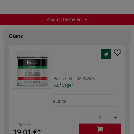
Produkt bestellen
Glanz
Bestell-Nr.
08-24585
Auf Lager.
250 ml
-
+
1 l:
76,04 €
19,01 €